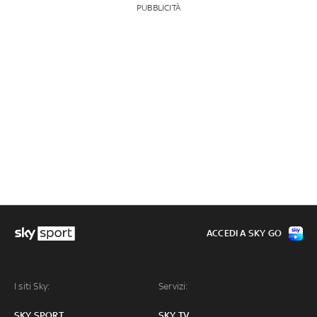
PUBBLICITÀ
ACCEDI A SKY GO
I siti Sky:
Servizi:
SKY SPORT
SKY TV