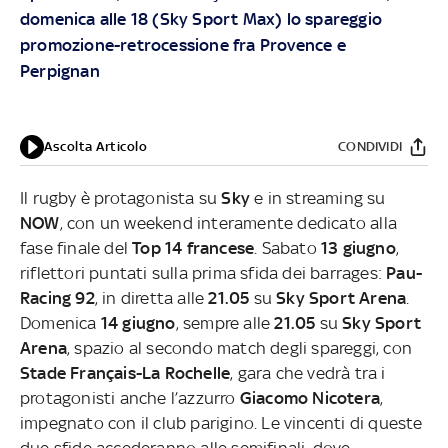
domenica alle 18 (Sky Sport Max) lo spareggio
promozione-retrocessione fra Provence e
Perpignan
Ascolta Articolo
CONDIVIDI
Il rugby è protagonista su
Sky
e
in streaming su
NOW
, con un weekend interamente dedicato alla
fase finale del
Top 14 francese
. Sabato
13 giugno
,
riflettori puntati sulla prima sfida dei barrages:
Pau-
Racing 92
, in diretta alle
21.05
su
Sky Sport Arena
.
Domenica
14 giugno
, sempre alle
21.05
su
Sky Sport
Arena
, spazio al secondo match degli spareggi, con
Stade Français-La Rochelle
, gara che vedrà tra i
protagonisti anche l’azzurro
Giacomo Nicotera
,
impegnato con il club parigino.
Le vincenti di queste
due sfide accederanno alle semifinali, dove