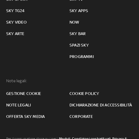
SKY TG24
SKY APPS
SKY VIDEO
NOW
SKY ARTE
SKY BAR
SPAZI SKY
PROGRAMMI
Note legali:
GESTIONE COOKIE
COOKIE POLICY
NOTE LEGALI
DICHIARAZIONE DI ACCESSIBILITÀ
OFFERTA SKY MEDIA
CORPORATE
Per il consumatore clicca qui per i
Moduli, Condizioni contrattuali
,
Privacy &