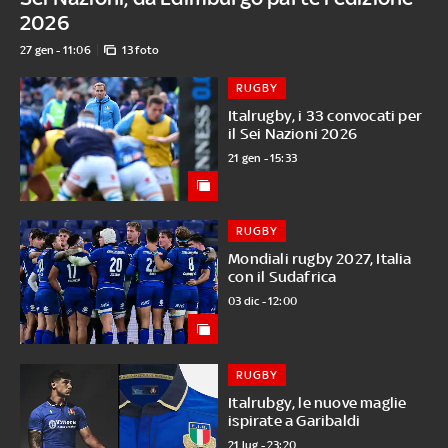
2026
27 gen - 11:06
13 foto
RUGBY
Italrugby, i 33 convocati per
il Sei Nazioni 2026
21 gen - 15:33
RUGBY
Mondiali rugby 2027, Italia
con il Sudafrica
03 dic - 12:00
RUGBY
Italrubgy, le nuove maglie
ispirate a Garibaldi
21 lug - 23:20