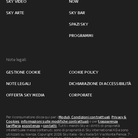
SKY VIDEO
NOW
SKY ARTE
SKY BAR
SPAZI SKY
PROGRAMMI
Note legali:
GESTIONE COOKIE
COOKIE POLICY
NOTE LEGALI
DICHIARAZIONE DI ACCESSIBILITÀ
OFFERTA SKY MEDIA
CORPORATE
Per il consumatore clicca qui per i
Moduli, Condizioni contrattuali
,
Privacy &
Cookies
,
informazioni sulle modifiche contrattuali
o per
trasparenza
tariffaria
,
assistenza
e
contatti
. Tutti i marchi Sky e i diritti di proprietà
intellettuale in essi contenuti, sono di proprietà di Sky international AG e sono
utilizzati su licenza. Copyright 2026 Sky Italia - Sky Italia Srl Via Monte Penice, 7 -