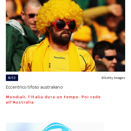
8/12
©Getty Images
Eccentrico tifoso australiano
Mondiali, l'Italia dura un tempo. Poi cede
all'Australia