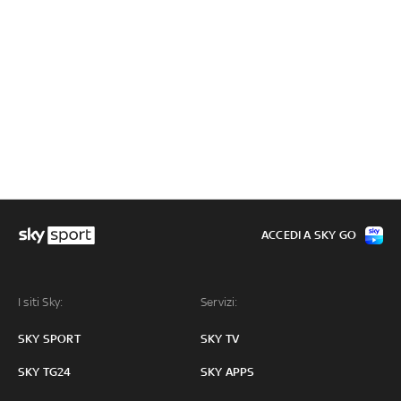
ACCEDI A SKY GO
I siti Sky:
Servizi:
SKY SPORT
SKY TV
SKY TG24
SKY APPS