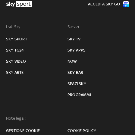
ACCEDI A SKY GO
I siti Sky:
Servizi:
SKY SPORT
SKY TV
SKY TG24
SKY APPS
SKY VIDEO
NOW
SKY ARTE
SKY BAR
SPAZI SKY
PROGRAMMI
Note legali:
GESTIONE COOKIE
COOKIE POLICY