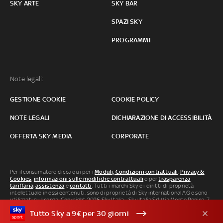
SKY ARTE
SKY BAR
SPAZI SKY
PROGRAMMI
Note legali:
GESTIONE COOKIE
COOKIE POLICY
NOTE LEGALI
DICHIARAZIONE DI ACCESSIBILITÀ
OFFERTA SKY MEDIA
CORPORATE
Per il consumatore clicca qui per i
Moduli, Condizioni contrattuali
,
Privacy &
Cookies
,
informazioni sulle modifiche contrattuali
o per
trasparenza
tariffaria
,
assistenza
e
contatti
. Tutti i marchi Sky e i diritti di proprietà
intellettuale in essi contenuti, sono di proprietà di Sky international AG e sono
utilizzati su licenza. Copyright 2026 Sky Italia - Sky Italia Srl Via Monte Penice, 7 -
20138 Milano P.IVA 04619241005. SkyTG24: ISSN 3035-1537 e SkySport: ISSN
Tutto Sky a 9€ per 30 giorni
3035-1545.
Segnalazione Abusi