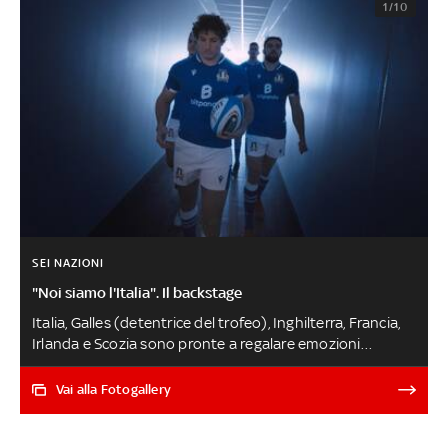
1/10
SEI NAZIONI
"Noi siamo l'Italia". Il backstage
Italia, Galles (detentrice del trofeo), Inghilterra, Francia,
Irlanda e Scozia sono pronte a regalare emozioni
nell'edizione del Sei Nazioni al via sabato 5 febbraio. Gli
Azzurri di Kieran Crowley - protagonisti della campagna
Vai alla Fotogallery
Sky in onda in questi giorni-debutteranno il 6 febbraio a
Parigi. Tutte le partite da seguire live su Sky Sport