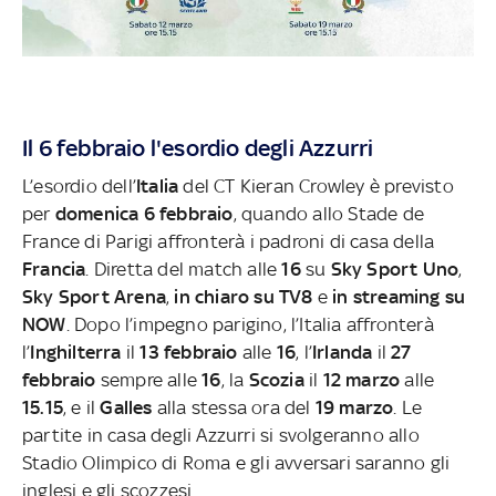
Il 6 febbraio l'esordio degli Azzurri
L’esordio dell’
Italia
del CT Kieran Crowley è previsto
per
domenica 6 febbraio
, quando allo Stade de
France di Parigi affronterà i padroni di casa della
Francia
. Diretta del match alle
16
su
Sky Sport Uno
,
Sky Sport Arena
,
in chiaro su TV8
e
in streaming su
NOW
. Dopo l’impegno parigino, l’Italia affronterà
l’
Inghilterra
il
13 febbraio
alle
16
, l’
Irlanda
il
27
febbraio
sempre alle
16
, la
Scozia
il
12 marzo
alle
15.15
, e il
Galles
alla stessa ora del
19 marzo
. Le
partite in casa degli Azzurri si svolgeranno allo
Stadio Olimpico di Roma e gli avversari saranno gli
inglesi e gli scozzesi.