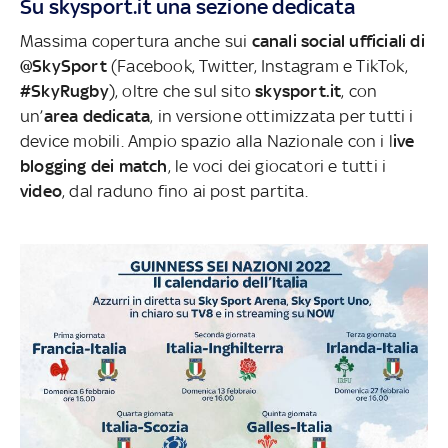
Su skysport.it una sezione dedicata
Massima copertura anche sui
canali social ufficiali di
@SkySport
(Facebook, Twitter, Instagram e TikTok,
#SkyRugby
), oltre che sul sito
skysport.it
, con
un’
area dedicata
, in versione ottimizzata per tutti i
device mobili. Ampio spazio alla Nazionale con i l
ive
blogging dei match
, le voci dei giocatori e tutti i
video
, dal raduno fino ai post partita.