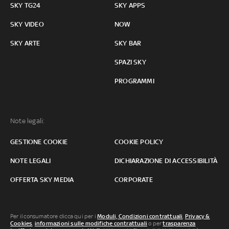
SKY TG24
SKY APPS
SKY VIDEO
NOW
SKY ARTE
SKY BAR
SPAZI SKY
PROGRAMMI
Note legali:
GESTIONE COOKIE
COOKIE POLICY
NOTE LEGALI
DICHIARAZIONE DI ACCESSIBILITÀ
OFFERTA SKY MEDIA
CORPORATE
Per il consumatore clicca qui per i
Moduli, Condizioni contrattuali
,
Privacy &
Cookies
,
informazioni sulle modifiche contrattuali
o per
trasparenza