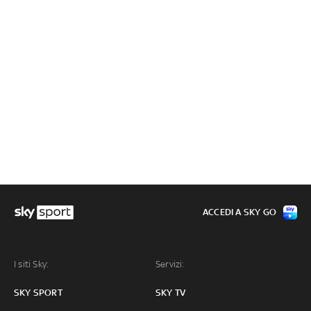
ACCEDI A SKY GO
I siti Sky:
Servizi:
SKY SPORT
SKY TV