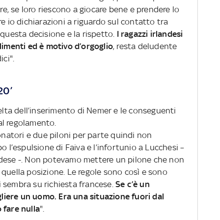
are, se loro riescono a giocare bene e prendere lo
e io dichiarazioni a riguardo sul contatto tra
 questa decisione e la rispetto.
I ragazzi irlandesi
limenti ed è motivo d’orgoglio
, resta deludente
ci".
20’
celta dell’inserimento di Nemer e le conseguenti
al regolamento.
lonatori e due piloni per parte quindi non
o l’espulsione di Faiva e l’infortunio a Lucchesi –
ndese -. Non potevamo mettere un pilone che non
 quella posizione. Le regole sono così e sono
 sembra su richiesta francese.
Se c’è un
ogliere un uomo. Era una situazione fuori dal
 fare nulla
".