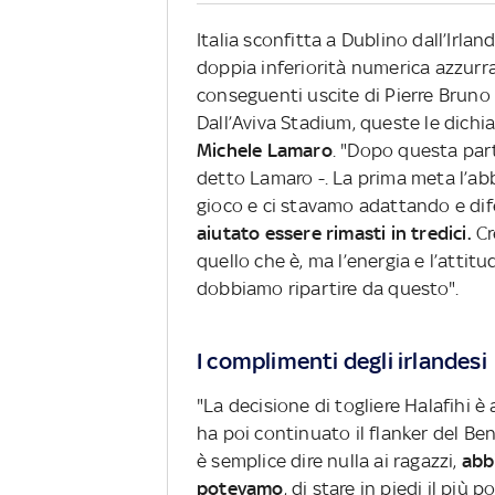
Italia sconfitta a Dublino dall’Irl
doppia inferiorità numerica azzurra
conseguenti uscite di Pierre Bruno 
Dall’Aviva Stadium, queste le dichi
Michele Lamaro
. "Dopo questa par
detto Lamaro -. La prima meta l’abb
gioco e ci stavamo adattando e di
aiutato essere rimasti in tredici.
Cr
quello che è, ma l’energia e l’attit
dobbiamo ripartire da questo".
I complimenti degli irlandesi
"La decisione di togliere Halafihi è a
ha poi continuato il flanker del Be
è semplice dire nulla ai ragazzi,
abb
potevamo
, di stare in piedi il più