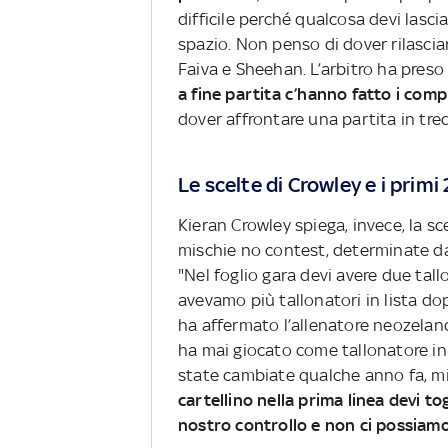
difficile perché qualcosa devi lasci
spazio. Non penso di dover rilasciar
Faiva e Sheehan. L’arbitro ha preso
a fine partita c’hanno fatto i comp
dover affrontare una partita in tredi
Le scelte di Crowley e i primi 
Kieran Crowley spiega, invece, la s
mischie no contest, determinate d
"Nel foglio gara devi avere due tal
avevamo più tallonatori in lista dop
ha affermato l’allenatore neozela
ha mai giocato come tallonatore in
state cambiate qualche anno fa, mi
cartellino nella prima linea devi t
nostro controllo e non ci possiamo