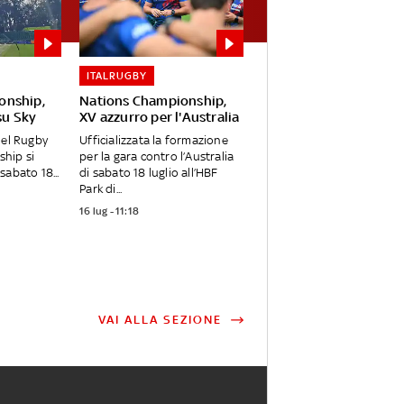
ITALRUGBY
onship,
Nations Championship,
 su Sky
XV azzurro per l'Australia
del Rugby
Ufficializzata la formazione
hip si
per la gara contro l’Australia
sabato 18...
di sabato 18 luglio all’HBF
Park di...
16 lug - 11:18
VAI ALLA SEZIONE