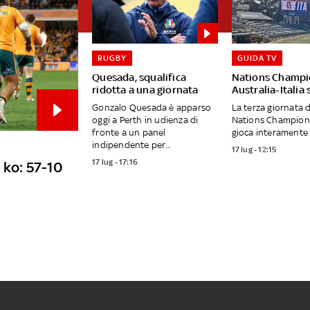
RUGBY
GUIDA TV
Quesada, squalifica
Nations Champi
ridotta a una giornata
Australia-Italia
Gonzalo Quesada è apparso
La terza giornata 
oggi a Perth in udienza di
Nations Champions
fronte a un panel
gioca interamente 
indipendente per...
17 lug - 12:15
17 lug - 17:16
 ko: 57-10