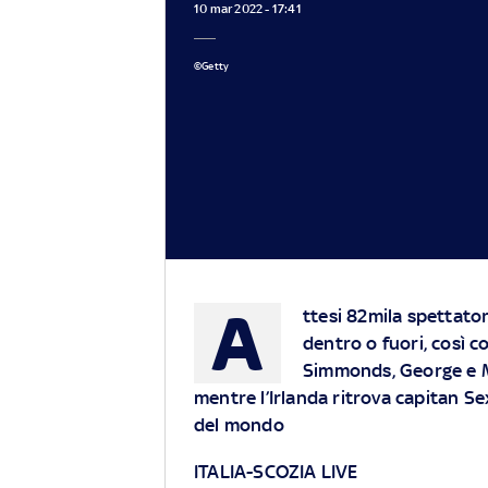
10 mar 2022 - 17:41
©Getty
A
ttesi 82mila spettator
dentro o fuori, così c
Simmonds, George e Ma
mentre l’Irlanda ritrova capitan Se
del mondo
ITALIA-SCOZIA LIVE