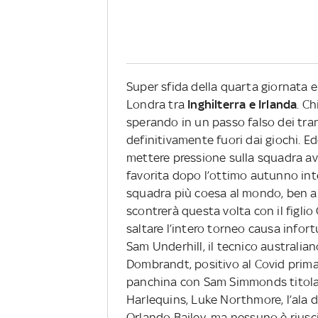
Super sfida della quarta giornata 
Londra tra
Inghilterra e Irlanda
. Ch
sperando in un passo falso dei tran
definitivamente fuori dai giochi. E
mettere pressione sulla squadra avv
favorita dopo l’ottimo autunno in
squadra più coesa al mondo, ben all
scontrerà questa volta con il figlio
saltare l’intero torneo causa infort
Sam Underhill, il tecnico australia
Dombrandt, positivo al Covid prima d
panchina con Sam Simmonds titolare
Harlequins, Luke Northmore, l’ala de
Orlando Bailey, ma nessuno è riuscit