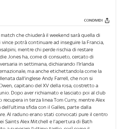
CONDIVIDI
e match che chiuderà il weekend sarà quella di
i vince potrà continuare ad inseguire la Francia,
salpini, mentre chi perde rischia di restare
ddie Jones ha, come di consueto, cercato di
ersaria in settimana, dichiarando l’Irlanda
ternazionale, ma anche etichettandola come la
enata dall’inglese Andy Farrell, che non si
 Owen, capitano del XV della rosa, costretto a
unio. Dopo aver richiamato e lasciato poi al club
no recupera in terza linea Tom Curry, mentre Alex
ell’ultima sfida con il Galles, parte dalla
. Al raduno erano stati convocati pure il centro
i Saints Alex Mitchell e l’apertura di Bath
o a superare l’ultimo taglio, così come il