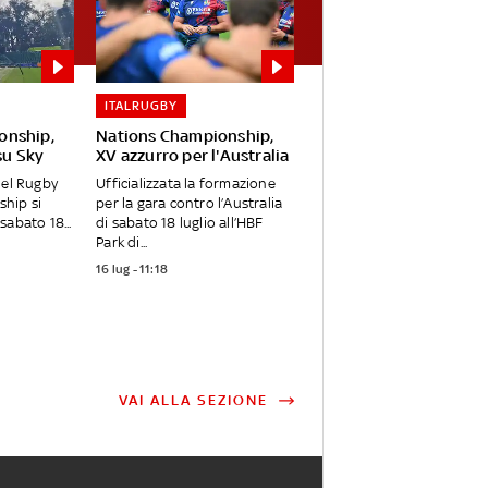
ITALRUGBY
onship,
Nations Championship,
 su Sky
XV azzurro per l'Australia
del Rugby
Ufficializzata la formazione
hip si
per la gara contro l’Australia
sabato 18...
di sabato 18 luglio all’HBF
Park di...
16 lug - 11:18
VAI ALLA SEZIONE