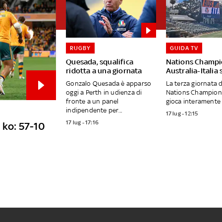
RUGBY
GUIDA TV
Quesada, squalifica
Nations Champi
ridotta a una giornata
Australia-Italia
Gonzalo Quesada è apparso
La terza giornata 
oggi a Perth in udienza di
Nations Champions
fronte a un panel
gioca interamente 
indipendente per...
17 lug - 12:15
17 lug - 17:16
 ko: 57-10