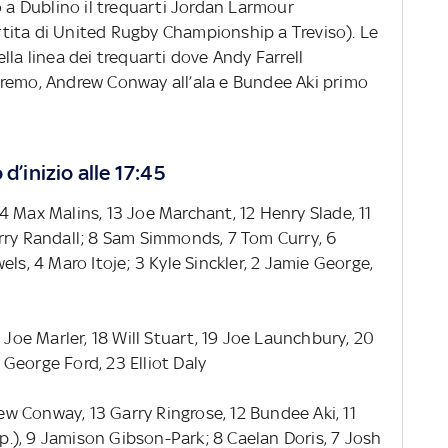
o a Dublino il trequarti Jordan Larmour
partita di United Rugby Championship a Treviso). Le
lla linea dei trequarti dove Andy Farrell
tremo, Andrew Conway all’ala e Bundee Aki primo
d’inizio alle 17:45
14 Max Malins, 13 Joe Marchant, 12 Henry Slade, 11
rry Randall; 8 Sam Simmonds, 7 Tom Curry, 6
ls, 4 Maro Itoje; 3 Kyle Sinckler, 2 Jamie George,
7 Joe Marler, 18 Will Stuart, 19 Joe Launchbury, 20
George Ford, 23 Elliot Daly
ew Conway, 13 Garry Ringrose, 12 Bundee Aki, 11
.), 9 Jamison Gibson-Park; 8 Caelan Doris, 7 Josh