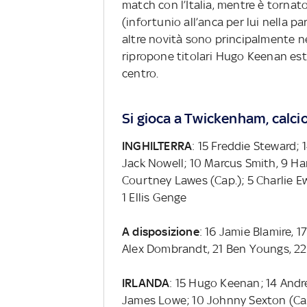
match con l’Italia, mentre è tornat
(infortunio all’anca per lui nella 
altre novità sono principalmente ne
ripropone titolari Hugo Keenan es
centro.
Si gioca a Twickenham, calcio 
INGHILTERRA
: 15 Freddie Steward; 
Jack Nowell; 10 Marcus Smith, 9 Ha
Courtney Lawes (Cap.); 5 Charlie Ewe
1 Ellis Genge
A disposizione
: 16 Jamie Blamire, 1
Alex Dombrandt, 21 Ben Youngs, 22 
IRLANDA
: 15 Hugo Keenan; 14 Andr
James Lowe; 10 Johnny Sexton (Cap