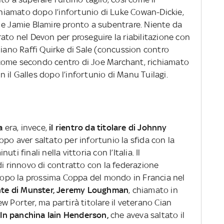
 chiamato dopo l’infortunio di Luke Cowan-Dickie,
 e Jamie Blamire pronto a subentrare. Niente da
ato nel Devon per proseguire la riabilitazione con
diano Raffi Quirke di Sale (concussion contro
ro come secondo centro di Joe Marchant, richiamato
on il Galles dopo l’infortunio di Manu Tuilagi.
da
era, invece,
il rientro da titolare di Johnny
dopo aver saltato per infortunio la sfida con la
i finali nella vittoria con l’Italia. Il
di rinnovo di contratto con la federazione
 dopo la prossima Coppa del mondo in Francia nel
iente di Munster, Jeremy Loughman
, chiamato in
w Porter, ma partirà titolare il veterano Cian
.
In panchina Iain Henderson,
che aveva saltato il