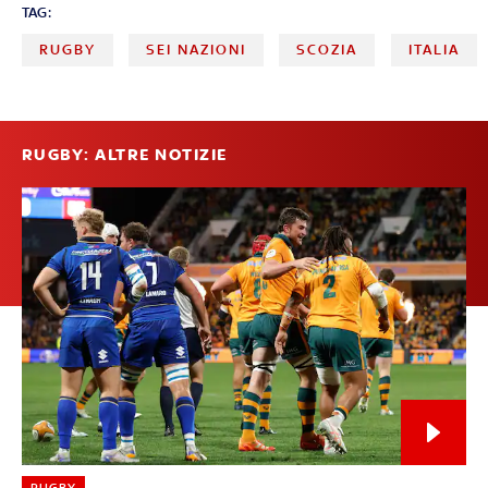
TAG:
RUGBY
SEI NAZIONI
SCOZIA
ITALIA
RUGBY: ALTRE NOTIZIE
RUGBY