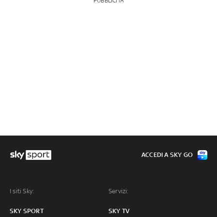
PUBBLICITÀ
ACCEDI A SKY GO
I siti Sky:
Servizi:
SKY SPORT
SKY TV