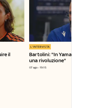
L'INTERVISTA
ire il
Bartolini: "In Yamaha è in corso
una rivoluzione"
07 ago - 19:15