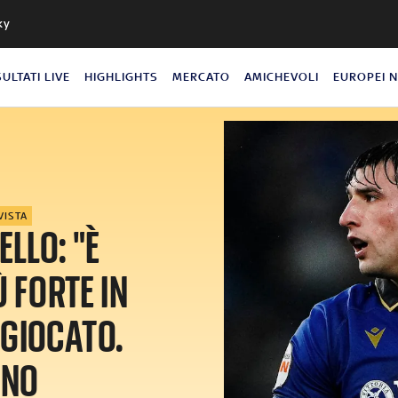
ky
SULTATI LIVE
HIGHLIGHTS
MERCATO
AMICHEVOLI
EUROPEI 
VISTA
LLO: "È
Ù FORTE IN
 GIOCATO.
GNO