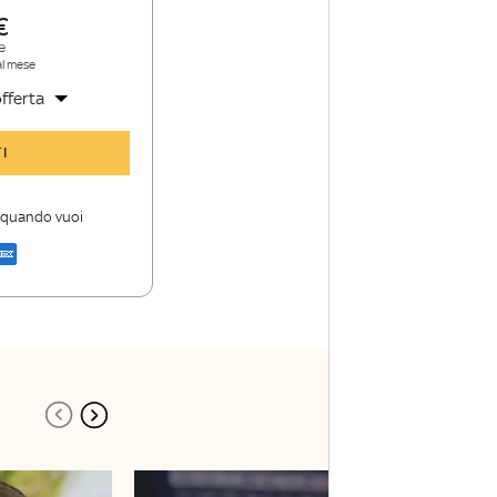
e
al mese
fferta
y Sport Insider
I
 storie
i firme di Sky
i quando vuoi
a di Sky Sport