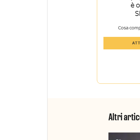
è 
S
Cosa comp
Tutti gli art
AT
Sky TG24 In
Opinioni, r
raccontate 
Sport e Sky
La newslett
Insider e S
Altri artic