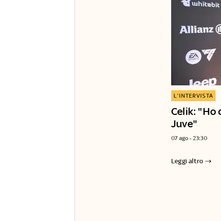
L'INTERVISTA
Celik: "Ho 
Juve"
07 ago - 23:30
Leggi altro