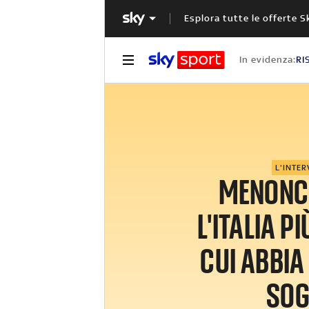
Esplora tutte le offerte S
In evidenza:
RI
L'INTER
MENONCE
L'ITALIA PI
CUI ABBIA
SO