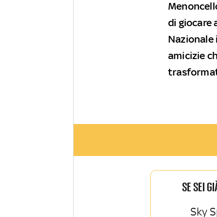
Menoncello 
di giocare a
Nazionale i
amicizie c
trasformat
SE SEI G
Sky S