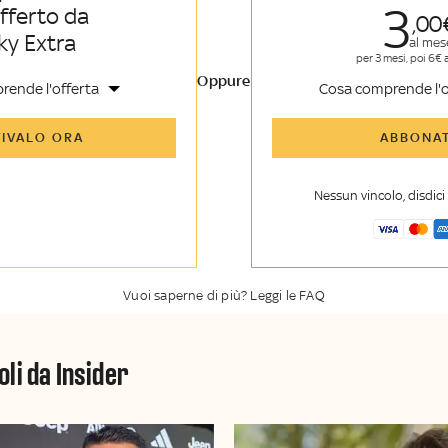
3
offerto da
00
ky Extra
al mes
per 3 mesi, poi 6€ 
Oppure
rende l'offerta
Cosa comprende l'o
icoli di Sky Sport Insider e
Tutti gli articoli di Sk
TIVALO ORA
ABBONAT
sider
etroscena e storie
Opinioni, retroscena e
dalle grandi firme di Sky
raccontate dalle grand
Nessun vincolo, disdic
 TG24
Sport
er esclusiva di Sky Sport
La newsletter esclusiv
ky TG24 Insider
Insider
Vuoi saperne di più? Leggi le FAQ
oli da Insider