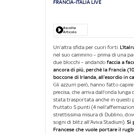
FRANCIA-ITALIA LIVE
Ascolta
Articolo
Un’altra sfida per cuori forti.
L’Ital
nel suo cammino – prima di una pau
due blocchi – andando
faccia a fa
ancora di più, perché la Francia (10
boccone di Irlanda, all’esordio in 
Gli azzurri però, hanno fatto capir
precisa, che arriva dall’onda lunga
stata trasportata anche in questi 
fruttato 5 punti (4 nell’affermazion
strettissima misura di Dublino, dove
sogni di blitz all’Aviva Stadium).
Si 
Francese che vuole portare il rugby