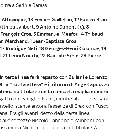
oltre a Serin e Barassi.
Attissogbe, 13 Emilien Gailleton, 12 Fabien Brau-
Matthieu Jalibert, 9 Antoine Dupont (c), 8
 François Cros, 5 Emmanuel Meafou, 4 Thibaud
ien Marchand, 1 Jean-Baptiste Gros
 17 Rodrigue Neti, 18 Georges-Henri Colombe, 19
, 21 Lenni Nouchi, 22 Baptiste Serin, 23 Pierre-
 in terza linea farà reparto con Zuliani e Lorenzo
 la “novità attesa” è il ritorno di Ange Capuozzo
sistema da titolare con la consueta maglia numero
rgato con Lynagh e Ioane, mentre al centro vi sarà
cello, stante ancora l’assenza di Brex, con Fusco
na. Fra gli avanti, detto della terza linea,
a alle certezze Niccolò Cannone e Zamboni, con
i assieme a Nicotera da tallonatore titolare. A