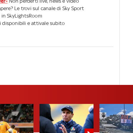
ver-
Non perderti live, news e video
pere? Le trovi sul canale di Sky Sport
 in SkyLightsRoom
 disponibili e attivale subito