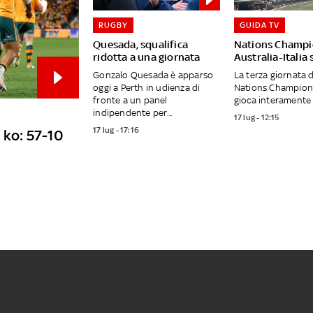
RUGBY
GUIDA TV
Quesada, squalifica
Nations Champi
ridotta a una giornata
Australia-Italia
Gonzalo Quesada è apparso
La terza giornata 
oggi a Perth in udienza di
Nations Champions
fronte a un panel
gioca interamente 
indipendente per...
17 lug - 12:15
17 lug - 17:16
 ko: 57-10