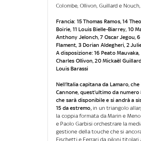
Colombe, Ollivon, Guillard e Nouch, 
Francia: 15 Thomas Ramos, 14 Theo 
Boirie, 11 Louis Bielle-Biarrey, 10 
Anthony Jelonch, 7 Oscar Jegou, 6
Flament, 3 Dorian Aldegheri, 2 Jul
A disposizione: 16 Peato Mauvaka,
Charles Ollivon, 20 Mickaël Guillard
Louis Barassi
Nell’Italia capitana da Lamaro, che
Cannone, quest’ultimo da numero 8,
che sarà disponibile e si andrà a 
15 da estremo,
in un triangolo alla
la coppia formata da Marin e Menon
e Paolo Garbisi orchestrare la media
gestione della touche che si ancor
Fischetti e Ferrari da piloni titolar