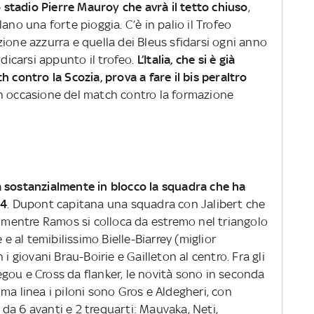
no stadio Pierre Mauroy che avrà il tetto chiuso
,
ano una forte pioggia. C’è in palio il Trofeo
ione azzurra e quella dei Bleus sfidarsi ogni anno
udicarsi appunto il trofeo.
L’Italia, che si è già
h contro la Scozia, prova a fare il bis peraltro
n occasione del match contro la formazione
 sostanzialmente in blocco la squadra che ha
54
. Dupont capitana una squadra con Jalibert che
, mentre Ramos si colloca da estremo nel triangolo
 e al temibilissimo Bielle-Biarrey (miglior
i giovani Brau-Boirie e Gailleton al centro. Fra gli
gou e Cross da flanker, le novità sono in seconda
ma linea i piloni sono Gros e Aldegheri, con
da 6 avanti e 2 trequarti: Mauvaka, Neti,