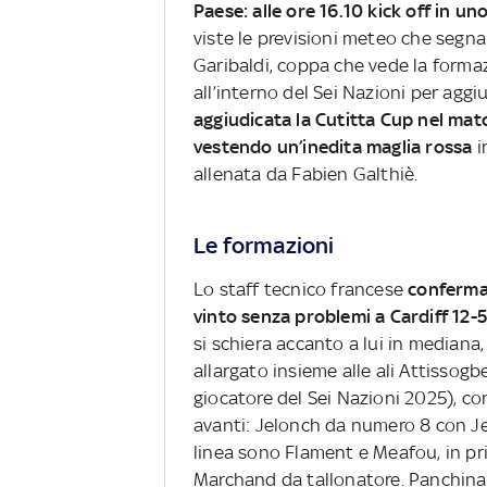
Paese: alle ore 16.10 kick off in u
viste le previsioni meteo che segnal
Garibaldi, coppa che vede la formaz
all’interno del Sei Nazioni per aggi
aggiudicata la Cutitta Cup nel matc
vestendo un’inedita maglia rossa
i
allenata da Fabien Galthiè.
Le formazioni
Lo staff tecnico francese
conferma
vinto senza problemi a Cardiff 12-
si schiera accanto a lui in mediana
allargato insieme alle ali Attissogbe
giocatore del Sei Nazioni 2025), con 
avanti: Jelonch da numero 8 con Je
linea sono Flament e Meafou, in pri
Marchand da tallonatore. Panchina 