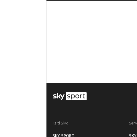
I siti Sky:
Serv
SKY SPORT
SKY