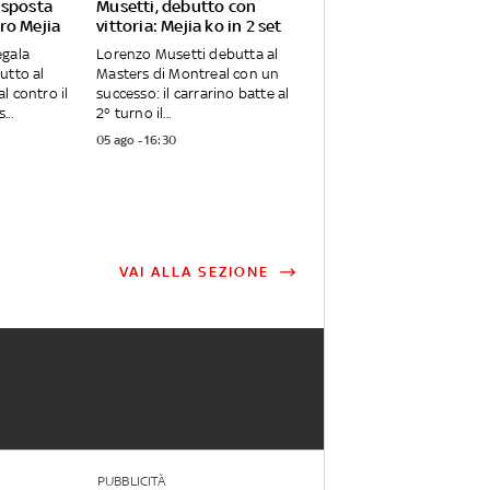
isposta
Musetti, debutto con
ro Mejia
vittoria: Mejia ko in 2 set
egala
Lorenzo Musetti debutta al
utto al
Masters di Montreal con un
l contro il
successo: il carrarino batte al
..
2° turno il...
05 ago - 16:30
VAI ALLA SEZIONE
PUBBLICITÀ