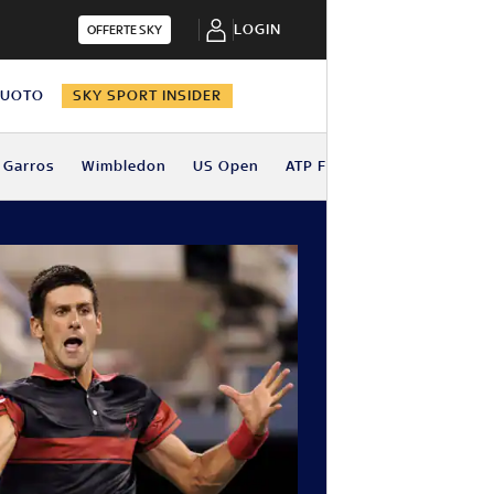
LOGIN
OFFERTE SKY
NUOTO
SKY SPORT INSIDER
 Garros
Wimbledon
US Open
ATP Finals