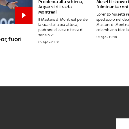
Problema alla schiena,
Musetti-show: r
Auger si ritira da
fulminante cont
Montreal
Lorenzo Musetti r
Il Masters di Montreal perde
spettacolo nel deb
la sua stella più attesa,
Masters di Montrea
padrone di casa e testa di
colombiano Nicolas.
serie n.2:...
05 ago - 19:18
or, fuori
05 ago - 23:38