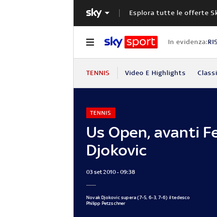
Esplora tutte le offerte S
In evidenza:
RI
TENNIS
Video E Highlights
Classi
TENNIS
Us Open, avanti F
Djokovic
03 set 2010 - 09:38
Novak Djokovic supera (7-5, 6-3, 7-6) il tedesco
Philipp Petzschner