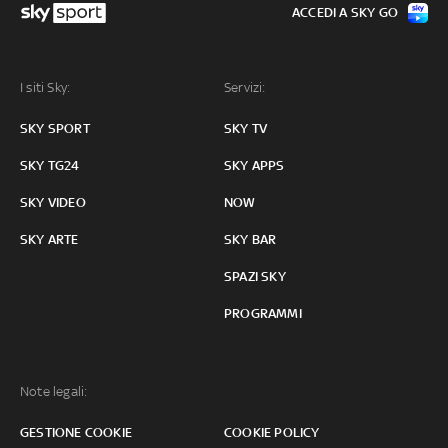
ACCEDI A SKY GO
I siti Sky:
Servizi:
SKY SPORT
SKY TV
SKY TG24
SKY APPS
SKY VIDEO
NOW
SKY ARTE
SKY BAR
SPAZI SKY
PROGRAMMI
Note legali:
GESTIONE COOKIE
COOKIE POLICY