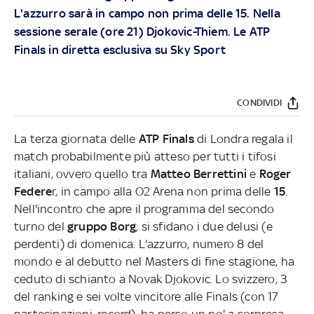
L'azzurro sarà in campo non prima delle 15. Nella
sessione serale (ore 21) Djokovic-Thiem. Le ATP
Finals in diretta esclusiva su Sky Sport
CONDIVIDI
La terza giornata delle
ATP Finals
di Londra regala il
match probabilmente più atteso per tutti i tifosi
italiani, ovvero quello tra
Matteo Berrettini
e
Roger
Federe
r, in campo alla O2 Arena non prima delle
15
.
Nell'incontro che apre il programma del secondo
turno del
gruppo Borg
, si sfidano i due delusi (e
perdenti) di domenica. L'azzurro, numero 8 del
mondo e al debutto nel Masters di fine stagione, ha
ceduto di schianto a Novak Djokovic. Lo svizzero, 3
del ranking e sei volte vincitore alle Finals (con 17
partecipazioni, record), ha perso un po' a sorpresa