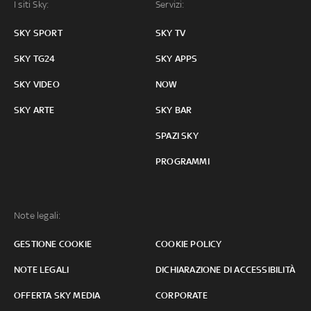
I siti Sky:
Servizi:
SKY SPORT
SKY TV
SKY TG24
SKY APPS
SKY VIDEO
NOW
SKY ARTE
SKY BAR
SPAZI SKY
PROGRAMMI
Note legali:
GESTIONE COOKIE
COOKIE POLICY
NOTE LEGALI
DICHIARAZIONE DI ACCESSIBILITÀ
OFFERTA SKY MEDIA
CORPORATE