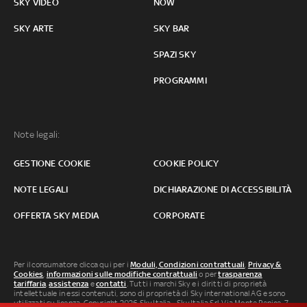
SKY VIDEO
NOW
SKY ARTE
SKY BAR
SPAZI SKY
PROGRAMMI
Note legali:
GESTIONE COOKIE
COOKIE POLICY
NOTE LEGALI
DICHIARAZIONE DI ACCESSIBILITÀ
OFFERTA SKY MEDIA
CORPORATE
Per il consumatore clicca qui per i
Moduli, Condizioni contrattuali
,
Privacy &
Cookies
,
informazioni sulle modifiche contrattuali
o per
trasparenza
tariffaria
,
assistenza
e
contatti
. Tutti i marchi Sky e i diritti di proprietà
intellettuale in essi contenuti, sono di proprietà di Sky international AG e sono
utilizzati su licenza. Copyright 2026 Sky Italia - Sky Italia Srl Via Monte Penice, 7 -