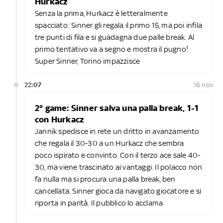
Hurkacz
Senza la prima, Hurkacz è letteralmente
spacciato: Sinner gli regala il primo 15, ma poi infila
tre punti di fila e si guadagna due palle break. Al
primo tentativo va a segno e mostra il pugno!
Super Sinner, Torino impazzisce
22:07
16 nov
2° game: Sinner salva una palla break, 1-1
con Hurkacz
Jannik spedisce in rete un dritto in avanzamento
che regala il 30-30 a un Hurkacz che sembra
poco ispirato e convinto. Con il terzo ace sale 40-
30, ma viene trascinato ai vantaggi. Il polacco non
fa nulla ma si procura una palla break, ben
cancellata. Sinner gioca da navigato giocatore e si
riporta in parità. Il pubblico lo acclama