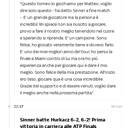
"Questo torneo lo giochiamo per Matteo, voglio
dire solo questo - ha detto Sinner a fine match
-. E' un grande giocatore ma la persona è
incredibil. Mi spiace non sia riuscito a giocare,
provo a fare il nostro meglio tenendolo nel cuore
e sperando si riprenda. E' un campione. Sono
felice, ho giocato veramente bene e dovevo farlo.
E' uno dei miei migliori amici del tour, ho perso la
finale a Miami contro di lui ma ora ho più
esperienza anche per giocare qui e dare il mio
meglio. Sono felice della mia prestazione. All'inizio
ero teso, giocare qua è una cosa incredibile.
Grazie del supporto e di essere venuti, voglio dare
il meglio anche nella prossima partita".
22:37
16 nov
Sinner batte Hurkacz 6-2, 6-2! Prima
vittoria in carriera alle ATP Finals