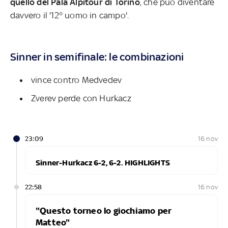
quello del Pala Alpitour di Torino
, che può diventare
davvero il '12° uomo in campo'.
Sinner in semifinale: le combinazioni
vince con
tro Medvedev
Zverev perde con Hurkacz
23:09
16 nov
Sinner-Hurkacz 6-2, 6-2. HIGHLIGHTS
22:58
16 nov
"Questo torneo lo giochiamo per
Matteo"