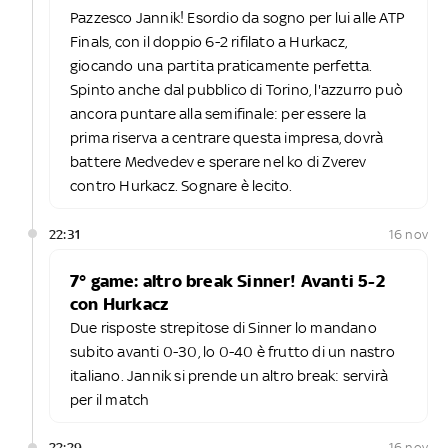
Pazzesco Jannik! Esordio da sogno per lui alle ATP
Finals, con il doppio 6-2 rifilato a Hurkacz,
giocando una partita praticamente perfetta.
Spinto anche dal pubblico di Torino, l'azzurro può
ancora puntare alla semifinale: per essere la
prima riserva a centrare questa impresa, dovrà
battere Medvedev e sperare nel ko di Zverev
contro Hurkacz. Sognare è lecito.
22:31
16 nov
7° game: altro break Sinner! Avanti 5-2
con Hurkacz
Due risposte strepitose di Sinner lo mandano
subito avanti 0-30, lo 0-40 è frutto di un nastro
italiano. Jannik si prende un altro break: servirà
per il match
22:29
16 nov