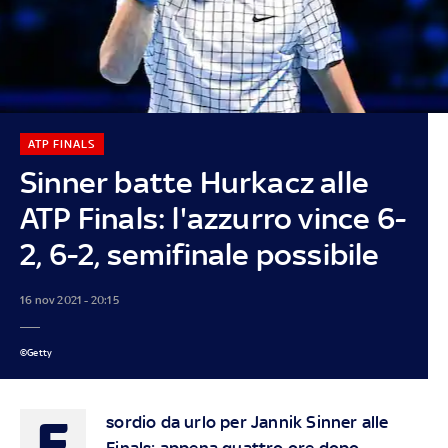
ATP FINALS
Sinner batte Hurkacz alle
ATP Finals: l'azzurro vince 6-
2, 6-2, semifinale possibile
16 nov 2021 - 20:15
©Getty
E
sordio da urlo per Jannik Sinner alle
Finals: appena quattro ore dopo