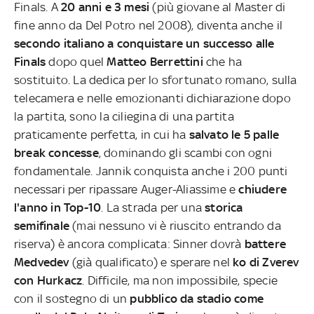
Finals. A
20 anni e 3 mesi
(più giovane al Master di
fine anno da Del Potro nel 2008), diventa anche il
secondo italiano a conquistare un successo alle
Finals
dopo quel
Matteo Berrettini
che ha
sostituito. La dedica per lo sfortunato romano, sulla
telecamera e nelle emozionanti dichiarazione dopo
la partita, sono la ciliegina di una partita
praticamente perfetta, in cui ha
salvato le 5 palle
break concesse
, dominando gli scambi con ogni
fondamentale. Jannik conquista anche i 200 punti
necessari per ripassare Auger-Aliassime e
chiudere
l'anno in Top-10
. La strada per una
storica
semifinale
(mai nessuno vi è riuscito entrando da
riserva) è ancora complicata: Sinner dovrà
battere
Medvedev
(già qualificato) e sperare nel
ko di Zverev
con Hurkacz
. Difficile, ma non impossibile, specie
con il sostegno di un
pubblico da stadio come