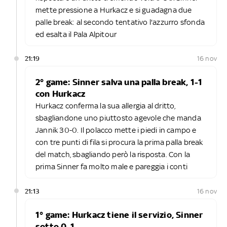
mette pressione a Hurkacz e si guadagna due
palle break: al secondo tentativo l'azzurro sfonda
ed esalta il Pala Alpitour
21:19
16 nov
2° game: Sinner salva una palla break, 1-1
con Hurkacz
Hurkacz conferma la sua allergia al dritto,
sbagliandone uno piuttosto agevole che manda
Jannik 30-0. Il polacco mette i piedi in campo e
con tre punti di fila si procura la prima palla break
del match, sbagliando però la risposta. Con la
prima Sinner fa molto male e pareggia i conti
21:13
16 nov
1° game: Hurkacz tiene il servizio, Sinner
sotto 0-1