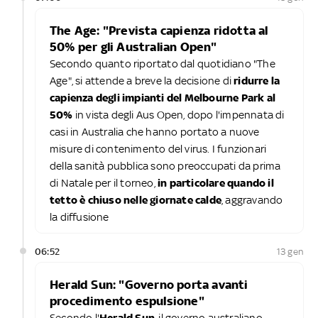
The Age: "Prevista capienza ridotta al
50% per gli Australian Open"
Secondo quanto riportato dal quotidiano "The
Age", si attende a breve la decisione di
ridurre la
capienza degli impianti del Melbourne Park al
50%
in vista degli Aus Open, dopo l'impennata di
casi in Australia che hanno portato a nuove
misure di contenimento del virus. I funzionari
della sanità pubblica sono preoccupati da prima
di Natale per il torneo,
in particolare quando il
tetto è chiuso nelle giornate calde
, aggravando
la diffusione
06:52
13 gen
Herald Sun: "Governo porta avanti
procedimento espulsione"
Secondo l'
Herald Sun
, il governo australiano