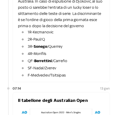
Australia. In caso di espulsione di Djokovic, al suo
posto ci sarebbe l'entrata di un lucky loser o lo
slittamento delle teste di serie. La discriminante
è se l'ordine di gioco della prima giornata esce
prima o dopo la decisione del governo
1R-Kecmanovic
2R-Paul/Q
3R-
Sonego
/Querrey
4R-Monfils
QF-
Berrettini
/Carreño
SF-Nadal/Zverev
F-Medvedev/Tsitsipas
07:14
13 gen
Il tabellone degli Australian Open