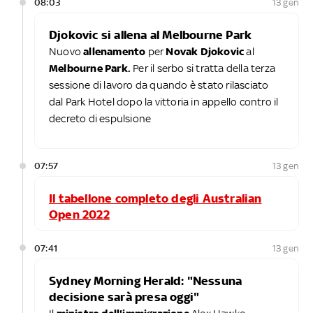
08:03
13 gen
Djokovic si allena al Melbourne Park
Nuovo
allenamento
per
Novak Djokovic
al
Melbourne Park.
Per il serbo si tratta della terza
sessione di lavoro da quando è stato rilasciato
dal Park Hotel dopo la vittoria in appello contro il
decreto di espulsione
07:57
13 gen
Il tabellone completo degli Australian
Open 2022
07:41
13 gen
Sydney Morning Herald: "Nessuna
decisione sarà presa oggi"