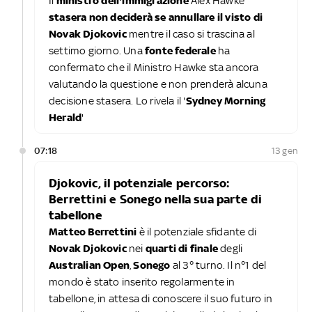
Il
ministro dell'immigrazione
Alex Hawke
stasera non deciderà se annullare il visto di
Novak Djokovic
mentre il caso si trascina al
settimo giorno. Una
fonte federale
ha
confermato che il Ministro Hawke sta ancora
valutando la questione e non prenderà alcuna
decisione stasera. Lo rivela il '
Sydney Morning
Herald
'
07:18
13 gen
Djokovic, il potenziale percorso:
Berrettini e Sonego nella sua parte di
tabellone
Matteo Berrettini
è il potenziale sfidante di
Novak Djokovic
nei
quarti di finale
degli
Australian Open
,
Sonego
al 3° turno. Il n°1 del
mondo è stato inserito regolarmente in
tabellone, in attesa di conoscere il suo futuro in