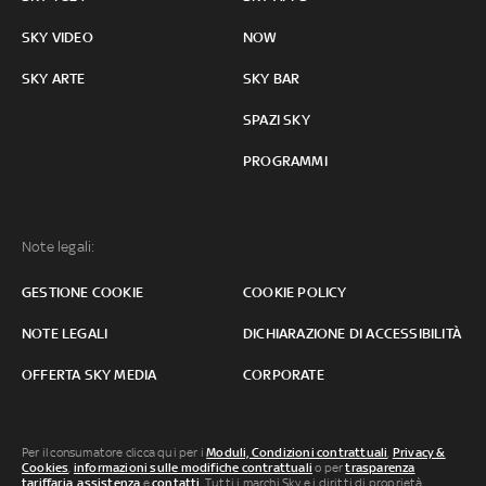
SKY VIDEO
NOW
SKY ARTE
SKY BAR
SPAZI SKY
PROGRAMMI
Note legali:
GESTIONE COOKIE
COOKIE POLICY
NOTE LEGALI
DICHIARAZIONE DI ACCESSIBILITÀ
OFFERTA SKY MEDIA
CORPORATE
Per il consumatore clicca qui per i
Moduli, Condizioni contrattuali
,
Privacy &
Cookies
,
informazioni sulle modifiche contrattuali
o per
trasparenza
tariffaria
,
assistenza
e
contatti
. Tutti i marchi Sky e i diritti di proprietà