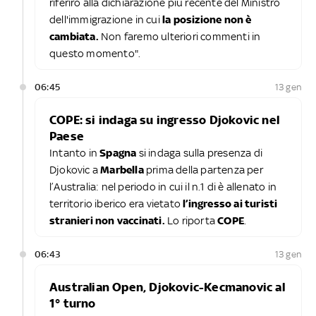
riferirò alla dichiarazione più recente del Ministro
dell'immigrazione in cui
la posizione non è
cambiata.
Non faremo ulteriori commenti in
questo momento".
06:45
13 gen
COPE: si indaga su ingresso Djokovic nel
Paese
Intanto in
Spagna
si indaga sulla presenza di
Djokovic a
Marbella
prima della partenza per
l’Australia: nel periodo in cui il n.1 di è allenato in
territorio iberico era vietato
l’ingresso ai turisti
stranieri non vaccinati.
Lo riporta
COPE
.
06:43
13 gen
Australian Open, Djokovic-Kecmanovic al
1° turno