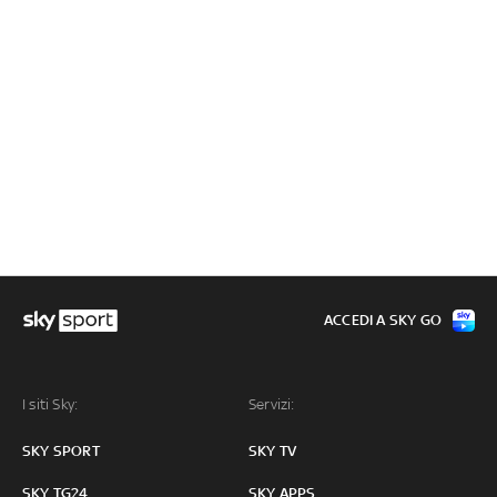
ACCEDI A SKY GO
I siti Sky:
Servizi:
SKY SPORT
SKY TV
SKY TG24
SKY APPS