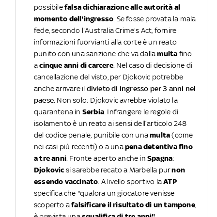
possibile
falsa dichiarazione alle autorità al
momento dell'ingresso
. Se fosse provata la mala
fede, secondo l'Australia Crime's Act, fornire
informazioni fuorvianti alla corte è un reato
punito con una sanzione che va dalla
multa
fino
a
cinque anni di carcere
. Nel caso di decisione di
cancellazione del visto,
per Djokovic potrebbe
anche arrivare il
divieto di ingresso per 3 anni nel
paese
. Non solo: Djokovic avrebbe violato la
quarantena in
Serbia
. Infrangere le regole di
isolamento è un reato ai sensi dell’articolo 248
del codice penale, punibile con una
multa
(come
nei casi più recenti) o a una
pena detentiva fino
a tre anni
. Fronte aperto anche in
Spagna
:
Djokovic
si sarebbe recato a Marbella pur
non
essendo vaccinato
. A livello sportivo la
ATP
specifica che "qualora un giocatore venisse
scoperto a
falsificare il risultato di un tampone
,
è prevista una
squalifica di tre anni"
.