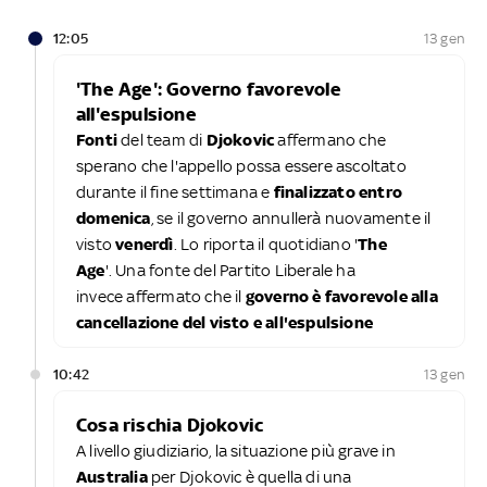
12:05
13 gen
'The Age': Governo favorevole
all'espulsione
Fonti
del team di
Djokovic
affermano che
sperano che l'appello possa essere ascoltato
durante il fine settimana e
finalizzato entro
domenica
, se il governo annullerà nuovamente il
visto
venerdì
. Lo riporta il quotidiano '
The
Age
'. Una fonte del Partito Liberale ha
invece affermato che il
governo è favorevole alla
cancellazione del visto e all'espulsione
10:42
13 gen
Cosa rischia Djokovic
A livello giudiziario, la situazione più grave in
Australia
per Djokovic è quella di una