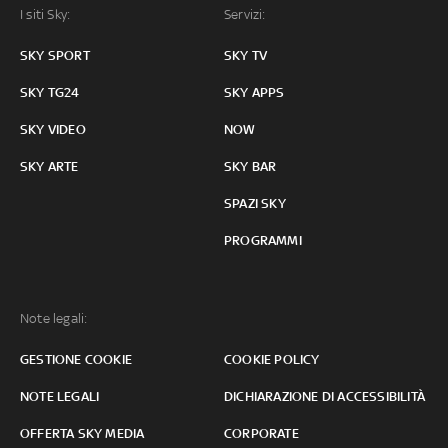
I siti Sky:
Servizi:
SKY SPORT
SKY TV
SKY TG24
SKY APPS
SKY VIDEO
NOW
SKY ARTE
SKY BAR
SPAZI SKY
PROGRAMMI
Note legali:
GESTIONE COOKIE
COOKIE POLICY
NOTE LEGALI
DICHIARAZIONE DI ACCESSIBILITÀ
OFFERTA SKY MEDIA
CORPORATE