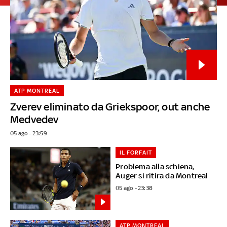
ATP MONTREAL
Zverev eliminato da Griekspoor, out anche
Medvedev
05 ago - 23:59
IL FORFAIT
Problema alla schiena,
Auger si ritira da Montreal
05 ago - 23:38
ATP MONTREAL