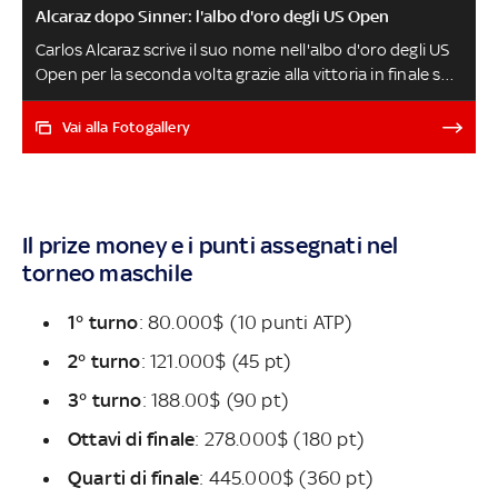
Alcaraz dopo Sinner: l'albo d'oro degli US Open
Carlos Alcaraz scrive il suo nome nell'albo d'oro degli US
Open per la seconda volta grazie alla vittoria in finale su
Jannik Sinner. L'azzurro conferma il 'tabù dei campioni' a
New York: l'ultimo ad aver confermato il titolo a Flushing
Vai alla Fotogallery
Meadows è stato Roger Federer. Di seguito l'albo d'oro
completo HIGHLIGHTS - RANKING
Il prize money e i punti assegnati nel
torneo maschile
1° turno
: 80.000$ (10 punti ATP)
2° turno
: 121.000$ (45 pt)
3° turno
: 188.00$ (90 pt)
Ottavi di finale
: 278.000$ (180 pt)
Quarti di finale
: 445.000$ (360 pt)