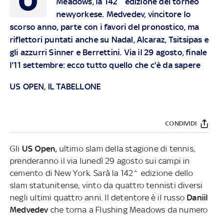
Meadows, la 142^ edizione del torneo
newyorkese. Medvedev, vincitore lo
scorso anno, parte con i favori del pronostico, ma
riflettori puntati anche su Nadal, Alcaraz, Tsitsipas e
gli azzurri Sinner e Berrettini. Via il 29 agosto, finale
l'11 settembre: ecco tutto quello che c'è da sapere
US OPEN, IL TABELLONE
CONDIVIDI
Gli
US Open,
ultimo slam della stagione di tennis,
prenderanno il via lunedì 29 agosto sui campi in
cemento di New York. Sarà la 142^ edizione dello
slam statunitense, vinto da quattro tennisti diversi
negli ultimi quattro anni. Il detentore è il russo
Daniil
Medvedev
che torna a Flushing Meadows da numero