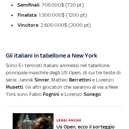
Semifinali
: 705.000$ (720 pt)
Finalista
: 1.300.000$ (1200 pt)
Vincitore
: 2.600.000$ (2000 pt)
Gli italiani in tabellone a New York
Sono 5 i tennisti italiani ammessi nel tabellone
principale maschile degli US Open, di cui tre teste di
serie: Jannik
Sinner
, Matteo
Berrettini
e Lorenzo
Musetti
. Gli altri giocatori che saranno al via a New
York sono Fabio
Fognini
e Lorenzo
Sonego
.
LEGGI ANCHE
Us Open, ecco il sorteggio