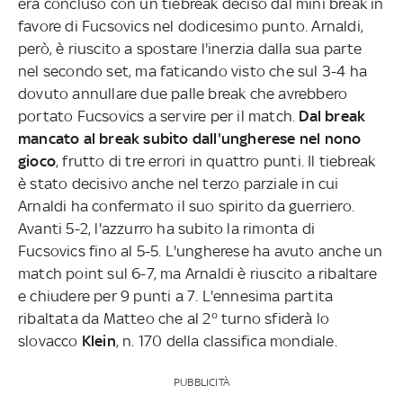
era concluso con un tiebreak deciso dal mini break in
favore di Fucsovics nel dodicesimo punto. Arnaldi,
però, è riuscito a spostare l'inerzia dalla sua parte
nel secondo set, ma faticando visto che sul 3-4 ha
dovuto annullare due palle break che avrebbero
portato Fucsovics a servire per il match.
Dal break
mancato al break subito dall'ungherese nel nono
gioco
, frutto di tre errori in quattro punti. Il tiebreak
è stato decisivo anche nel terzo parziale in cui
Arnaldi ha confermato il suo spirito da guerriero.
Avanti 5-2, l'azzurro ha subito la rimonta di
Fucsovics fino al 5-5. L'ungherese ha avuto anche un
match point sul 6-7, ma Arnaldi è riuscito a ribaltare
e chiudere per 9 punti a 7. L'ennesima partita
ribaltata da Matteo che al 2° turno sfiderà lo
slovacco
Klein
, n. 170 della classifica mondiale.
PUBBLICITÀ