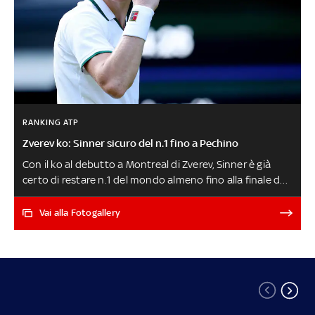
RANKING ATP
Zverev ko: Sinner sicuro del n.1 fino a Pechino
Con il ko al debutto a Montreal di Zverev, Sinner è già
certo di restare n.1 del mondo almeno fino alla finale del
torneo di Pechino a inizio ottobre. Il forfait di Alcaraz a
Cincinnati è pesante anche in termini di classifica, con lo
Vai alla Fotogallery
spagnolo che perde i 1000 punti in quanto campione in
carica. Ecco cosa serve a Jannik per chiudere l'anno
davanti a tutti. E poi il curioso caso di Cobolli, salito all'8°
posto (best ranking), ma superato qualche ora più tardi
da Fritz ARNALDI-GRIEKSPOOR LIVE