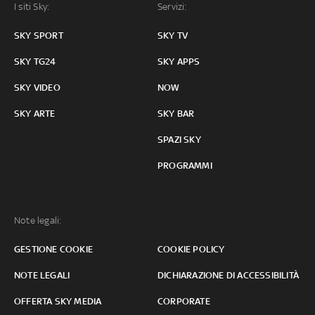
I siti Sky:
Servizi:
SKY SPORT
SKY TV
SKY TG24
SKY APPS
SKY VIDEO
NOW
SKY ARTE
SKY BAR
SPAZI SKY
PROGRAMMI
Note legali:
GESTIONE COOKIE
COOKIE POLICY
NOTE LEGALI
DICHIARAZIONE DI ACCESSIBILITÀ
OFFERTA SKY MEDIA
CORPORATE