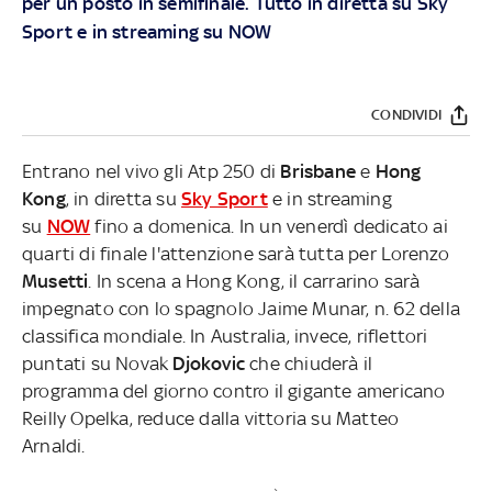
per un posto in semifinale. Tutto in diretta su
Sky
Sport
e in streaming su
NOW
CONDIVIDI
Entrano nel vivo gli Atp 250 di
Brisbane
e
Hong
Kong
, in diretta su
Sky Sport
e in streaming
su
NOW
fino a domenica. In un venerdì dedicato ai
quarti di finale l'attenzione sarà tutta per Lorenzo
Musetti
. In scena a Hong Kong, il carrarino sarà
impegnato con lo spagnolo Jaime Munar, n. 62 della
classifica mondiale. In Australia, invece, riflettori
puntati su Novak
Djokovic
che chiuderà il
programma del giorno contro il gigante americano
Reilly Opelka, reduce dalla vittoria su Matteo
Arnaldi.