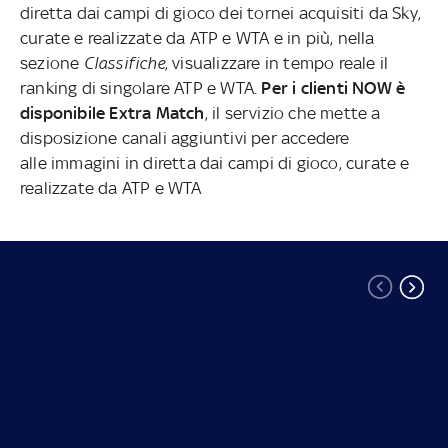
diretta dai campi di gioco dei tornei acquisiti da Sky,
curate e realizzate da ATP e WTA e in più, nella
sezione
Classifiche
, visualizzare in tempo reale il
ranking di singolare ATP e WTA.
Per i clienti NOW è
disponibile Extra Match
, il servizio che mette a
disposizione canali aggiuntivi per accedere
alle immagini in diretta dai campi di gioco, curate e
realizzate da ATP e WTA