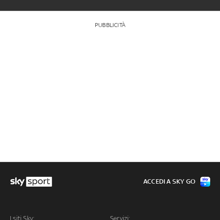
PUBBLICITÀ
ACCEDI A SKY GO
I siti Sky:
Servizi: