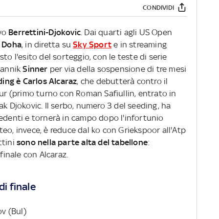
CONDIVIDI
ovo
Berrettini-Djokovic
. Dai quarti agli US Open
i Doha
, in diretta su
Sky Sport
e in streaming
sto l'esito del sorteggio, con le teste di serie
 Jannik
Sinner
per via della sospensione di tre mesi
eding è Carlos Alcaraz
, che debutterà contro il
ur (primo turno con Roman Safiullin, entrato in
ak Djokovic. Il serbo, numero 3 del seeding, ha
cedenti e tornerà in campo dopo l'infortunio
eo, invece, è reduce dal ko con Griekspoor all'Atp
ttini
sono nella parte alta del tabellone
:
ifinale con Alcaraz.
di finale
ov (Bul)