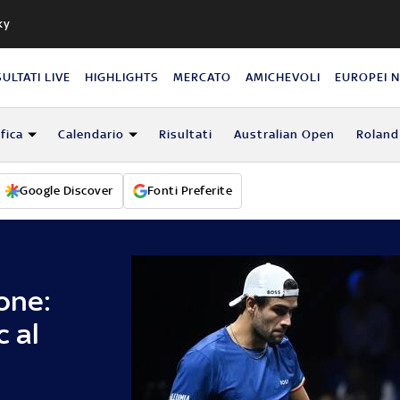
ky
SULTATI LIVE
HIGHLIGHTS
MERCATO
AMICHEVOLI
EUROPEI 
fica
Calendario
Risultati
Australian Open
Roland
Google Discover
Fonti Preferite
lone:
c al