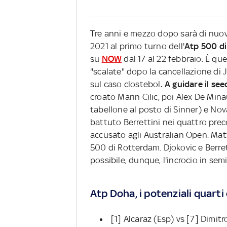
Tre anni e mezzo dopo sarà di nu
2021 al primo turno dell'
Atp 500 d
su
NOW
dal 17 al 22 febbraio. È que
"scalate" dopo la cancellazione di
sul caso clostebol
. A guidare il se
croato Marin Cilic,
poi Alex De Mina
tabellone al posto di Sinner) e Nov
battuto Berrettini nei quattro pre
accusato agli Australian Open. Matt
500 di Rotterdam. Djokovic e Berre
possibile, dunque, l'incrocio in sem
Atp Doha, i potenziali quarti 
[1] Alcaraz (Esp) vs [7] Dimitr