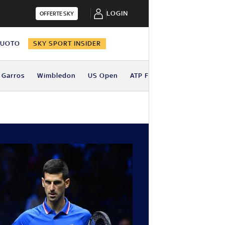
LOGIN
OFFERTE SKY
NUOTO
SKY SPORT INSIDER
 Garros
Wimbledon
US Open
ATP Finals