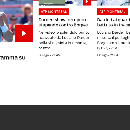
ATP MONTREAL
ATP MONTREAL
Darderi show: recupero
Darderi ai quart
stupendo contro Borges
battuto in tre se
Nel video lo splendido punto
Luciano Darderi ba
realizzato da Luciano Darderi
rimonta il portog
nella sfida, vinta in rimonta,
Borges con il punt
contro...
6, 6-3, 7-5 e...
08 ago - 21:45
08 ago - 21:04
ogramma su