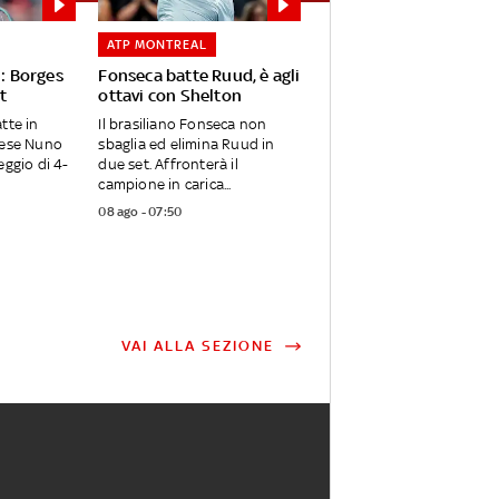
ATP MONTREAL
i: Borges
Fonseca batte Ruud, è agli
t
ottavi con Shelton
tte in
Il brasiliano Fonseca non
hese Nuno
sbaglia ed elimina Ruud in
eggio di 4-
due set. Affronterà il
campione in carica...
08 ago - 07:50
VAI ALLA SEZIONE