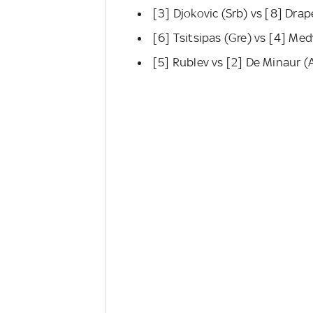
[3] Djokovic (Srb) vs [8] Drap
[6] Tsitsipas (Gre) vs [4] Me
[5] Rublev vs [2] De Minaur (