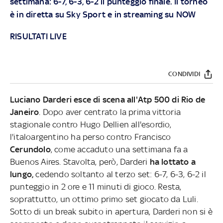
settimana: 6-7, 6-3, 6-2 il punteggio finale.
Il torneo
è in diretta su
Sky Sport
e in streaming su
NOW
RISULTATI LIVE
CONDIVIDI
Luciano Darderi esce di scena all'Atp 500 di Rio de
Janeiro
. Dopo aver centrato la prima vittoria
stagionale contro Hugo Dellien all'esordio,
l'italoargentino ha perso contro Francisco
Cerundolo
, come accaduto una settimana fa a
Buenos Aires. Stavolta, però, Darderi
ha lottato a
lungo,
cedendo soltanto al terzo set: 6-7, 6-3, 6-2 il
punteggio in 2 ore e 11 minuti di gioco. Resta,
soprattutto, un ottimo primo set giocato da Luli.
Sotto di un break subito in apertura, Darderi non si è