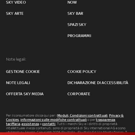
SKY VIDEO
NOW
SKY ARTE
SKY BAR
SPAZI SKY
PROGRAMMI
Note legali:
GESTIONE COOKIE
COOKIE POLICY
NOTE LEGALI
DICHIARAZIONE DI ACCESSIBILITÀ
OFFERTA SKY MEDIA
CORPORATE
Per il consumatore clicca qui per i
Moduli, Condizioni contrattuali
,
Privacy &
Cookies
,
informazioni sulle modifiche contrattuali
o per
trasparenza
tariffaria
,
assistenza
e
contatti
. Tutti i marchi Sky e i diritti di proprietà
intellettuale in essi contenuti, sono di proprietà di Sky international AG e sono
utilizzati su licenza. Copyright 2026 Sky Italia - Sky Italia Srl Via Monte Penice, 7 -