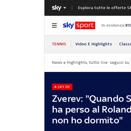
Esplora tutte le offerte S
In evidenza:
RI
TENNIS
Video E Highlights
Classi
News e Highlights, tutto live: seguici su
A SKY DE
Zverev: "Quando S
ha perso al Rolan
non ho dormito"