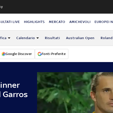
ky
SULTATI LIVE
HIGHLIGHTS
MERCATO
AMICHEVOLI
EUROPEI 
fica
Calendario
Risultati
Australian Open
Roland
Google Discover
Fonti Preferite
inner
d Garros