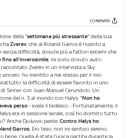
CONDIVIDI
rmine della "
settimana più stressante
" della sua
ascha
Zverev
, che al Roland Garros è riuscito a
 senza difficoltà, dovute più a fattori esterni che
 fino all'inverosimile
, mi sono dovuto auto-
a raccontato Zverev in un intervista a Sky
sincero: ho mentito a me stesso per il mio
rattutto la difficoltà di essere favorito in uno
o di Sinner con Juan Manuel Cerundolo. Un
zione del n. 3 al mondo con Halys: "
Non ho
aveva perso
- svela il tedesco - Fortunatamente, il
alys era in sessione serale, così ho dormito tutto
rno? Anche Djokovic perde.
Contro Halys ho
oland Garros.
Ero teso, non mi sentivo sereno,
 bene. Quella è stata l'unica partita durante la