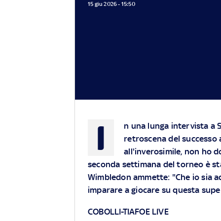
15 giu 2026 - 15:50
I
n una lunga intervista a 
retroscena del successo a
all'inverosimile, non ho 
seconda settimana del torneo è stata
Wimbledon ammette: "Che io sia ad
imparare a giocare su questa super
COBOLLI-TIAFOE LIVE