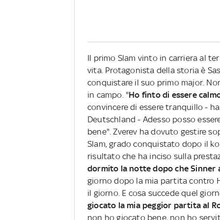
Il primo Slam vinto in carriera al te
vita. Protagonista della storia è S
conquistare il suo primo major. Non
in campo. "
Ho finto di essere calmo
convincere di essere tranquillo - h
Deutschland - Adesso posso essere 
bene". Zverev ha dovuto gestire sop
Slam, grado conquistato dopo il k
risultato che ha inciso sulla presta
dormito la notte dopo che Sinner 
giorno dopo la mia partita contro H
il giorno. E cosa succede quel gio
giocato la mia peggior partita al R
non ho giocato bene, non ho servito