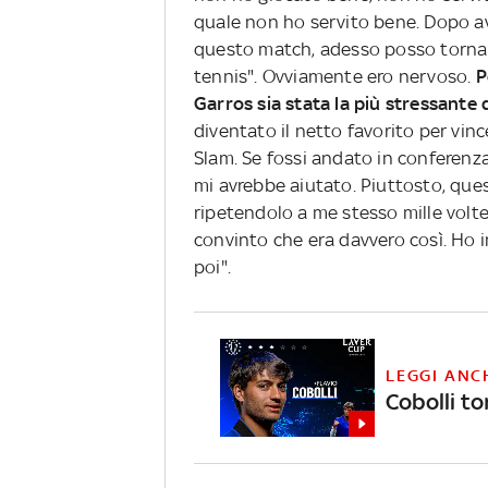
quale non ho servito bene. Dopo av
questo match, adesso posso tornar
tennis". Ovviamente ero nervoso.
P
Garros sia stata la più stressante d
diventato il netto favorito per vin
Slam. Se fossi andato in conferenz
mi avrebbe aiutato. Piuttosto, ques
ripetendolo a me stesso mille volt
convinto che era davvero così. Ho in
poi".
LEGGI ANC
Cobolli to