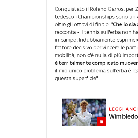
Conquistato il Roland Garros, per Z
tedesco i Championships sono un v
oltre gli ottavi di finale: "
Che io sia
racconta - Il tennis sull'erba non h
in campo. Indubbiamente esprimere 
fattore decisivo per vincere le parti
mobilità, non c'è nulla di più impo
è terribilmente complicato muove
il mio unico problema sull'erba è l
questa superficie".
LEGGI ANC
Wimbledon