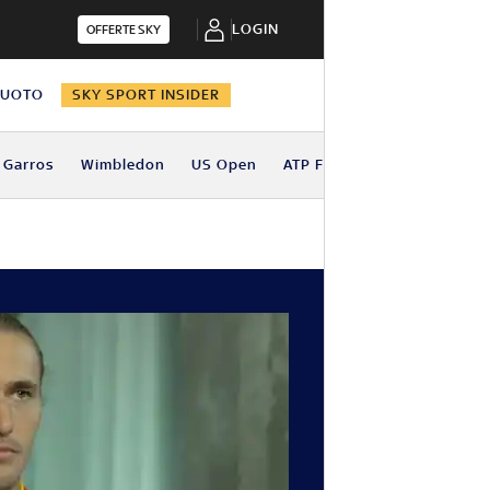
LOGIN
OFFERTE SKY
NUOTO
SKY SPORT INSIDER
 Garros
Wimbledon
US Open
ATP Finals