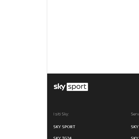
I siti Sky:
Serv
SKY SPORT
SKY
SKY TG24
SKY