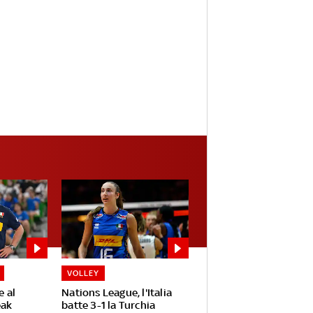
VOLLEY
e al
Nations League, l'Italia
eak
batte 3-1 la Turchia