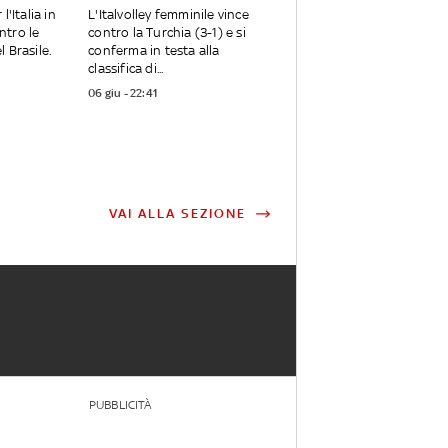
l'Italia in
L'Italvolley femminile vince
ntro le
contro la Turchia (3-1) e si
 Brasile.
conferma in testa alla
classifica di...
06 giu - 22:41
VAI ALLA SEZIONE
PUBBLICITÀ