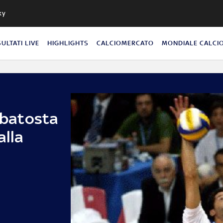
ky
SULTATI LIVE
HIGHLIGHTS
CALCIOMERCATO
MONDIALE CALCI
n batosta
alla