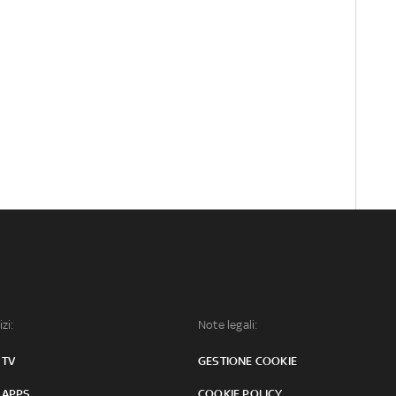
izi:
Note legali:
 TV
GESTIONE COOKIE
 APPS
COOKIE POLICY