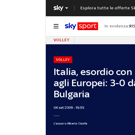
Esplora tutte le offerte S
In evidenza:
RI
VOLLEY
VOLLEY
Italia, esordio co
agli Europei: 3-0 d
Bulgaria
04 set 2009 - 16:55
L'azzurro Alberto Cisolla