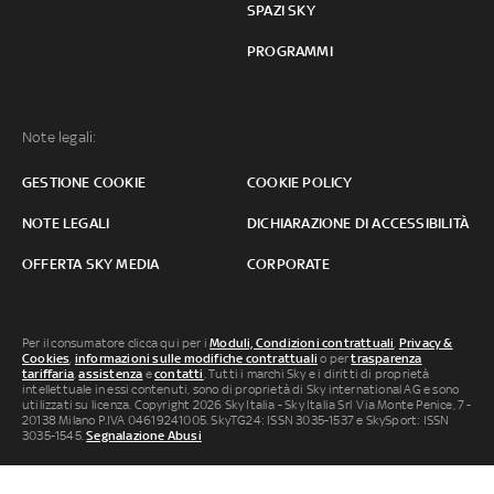
SPAZI SKY
PROGRAMMI
Note legali:
GESTIONE COOKIE
COOKIE POLICY
NOTE LEGALI
DICHIARAZIONE DI ACCESSIBILITÀ
OFFERTA SKY MEDIA
CORPORATE
Per il consumatore clicca qui per i
Moduli, Condizioni contrattuali
,
Privacy &
Cookies
,
informazioni sulle modifiche contrattuali
o per
trasparenza
tariffaria
,
assistenza
e
contatti
. Tutti i marchi Sky e i diritti di proprietà
intellettuale in essi contenuti, sono di proprietà di Sky international AG e sono
utilizzati su licenza. Copyright 2026 Sky Italia - Sky Italia Srl Via Monte Penice, 7 -
20138 Milano P.IVA 04619241005. SkyTG24: ISSN 3035-1537 e SkySport: ISSN
3035-1545.
Segnalazione Abusi