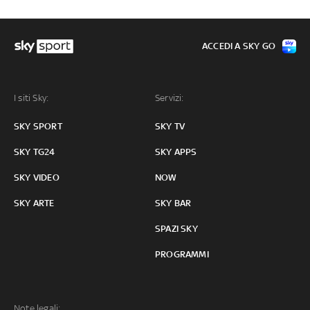
ACCEDI A SKY GO
I siti Sky:
Servizi:
SKY SPORT
SKY TV
SKY TG24
SKY APPS
SKY VIDEO
NOW
SKY ARTE
SKY BAR
SPAZI SKY
PROGRAMMI
Note legali: