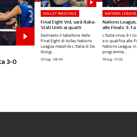
VOLLEY MASCHILE
NATIONS LEAGUE
Final Eight Vnl, sarà Italia-
Nations League, 
Stati Uniti ai quarti
alle Finals: 3-1 
Delineato il tabellone delle
L'Italia vince 3-1 
Final Eight di Volley Nations
e si qualifica alle F
League maschile L'Italia di De
Nations League, in
Giorgi...
programma...
20 lug - 09:40
19 lug - 11:33
uta 3-0