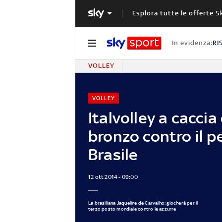
Esplora tutte le offerte S
In evidenza:
RI
VOLLEY
VOLLEY
Italvolley a caccia
bronzo contro il p
Brasile
12 ott 2014 - 09:00
La brasiliana Jaqueline de Carvalho: giocherà per il
terzo posto mondiale contro le azzurre