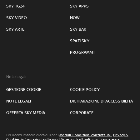
SKY TG24
SKY APPS
SKY VIDEO
NOW
SKY ARTE
SKY BAR
SPAZI SKY
PROGRAMMI
Note legali:
GESTIONE COOKIE
COOKIE POLICY
NOTE LEGALI
DICHIARAZIONE DI ACCESSIBILITÀ
OFFERTA SKY MEDIA
CORPORATE
Per il consumatore clicca qui per i
Moduli, Condizioni contrattuali
,
Privacy &
Cookies
,
informazioni sulle modifiche contrattuali
o per
trasparenza