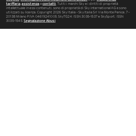
tariffaria
,
assistenza
e
contatti
. Tutti i marchi Sky e i diritti di proprietà
intellettuale in essi contenuti, sono di proprietà di Sky international AG e sono
utilizzati su licenza. Copyright 2026 Sky Italia - Sky Italia Srl Via Monte Penice, 7 -
20138 Milano P.IVA 04619241005. SkyTG24: ISSN 3035-1537 e SkySport: ISSN
3035-1545.
Segnalazione Abusi