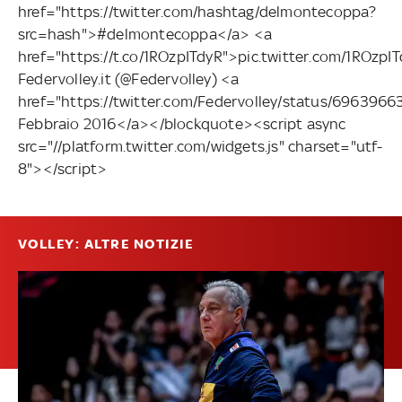
href="https://twitter.com/hashtag/delmontecoppa?
src=hash">#delmontecoppa</a> <a
href="https://t.co/1ROzpITdyR">pic.twitter.com/1ROzp
Federvolley.it (@Federvolley) <a
href="https://twitter.com/Federvolley/status/69639
Febbraio 2016</a></blockquote><script async
src="//platform.twitter.com/widgets.js" charset="utf-
8"></script>
VOLLEY: ALTRE NOTIZIE