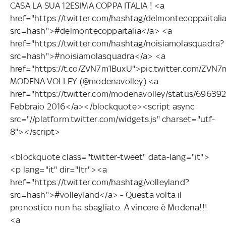
CASA LA SUA 12ESIMA COPPA ITALIA ! <a
href="https://twitter.com/hashtag/delmontecoppaitali
src=hash">#delmontecoppaitalia</a> <a
href="https://twitter.com/hashtag/noisiamolasquadra?
src=hash">#noisiamolasquadra</a> <a
href="https://t.co/ZVN7m1BuxU">pic.twitter.com/ZV
MODENA VOLLEY (@modenavolley) <a
href="https://twitter.com/modenavolley/status/6963
Febbraio 2016</a></blockquote><script async
src="//platform.twitter.com/widgets.js" charset="utf-
8"></script>
<blockquote class="twitter-tweet" data-lang="it">
<p lang="it" dir="ltr"><a
href="https://twitter.com/hashtag/volleyland?
src=hash">#volleyland</a> - Questa volta il
pronostico non ha sbagliato. A vincere è Modena!!!
<a