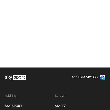
ACCEDI A SKY GO
I siti Sky:
Servizi:
SKY SPORT
SKY TV