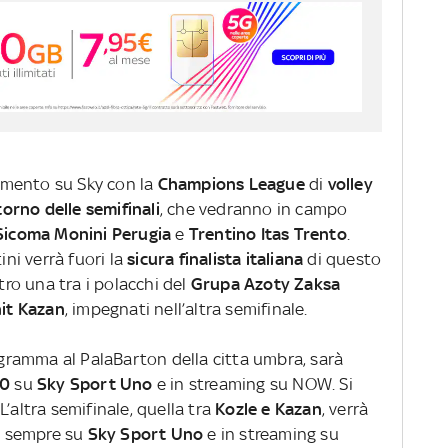
amento su Sky con la
Champions League
di
volley
torno delle semifinali
, che vedranno in campo
 Sicoma Monini Perugia
e
Trentino Itas Trento
.
ini verrà fuori la
sicura finalista italiana
di questo
ntro una tra i polacchi del
Grupa Azoty Zaksa
nit Kazan
, impegnati nell’altra semifinale.
rogramma al PalaBarton della citta umbra, sarà
30
su
Sky Sport Uno
e in streaming su NOW. Si
L’altra semifinale, quella tra
Kozle e Kazan
, verrà
, sempre su
Sky Sport Uno
e in streaming su