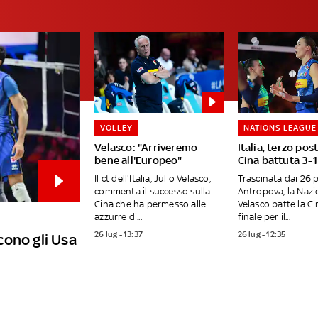
VOLLEY
NATIONS LEAGUE
Velasco: "Arriveremo
Italia, terzo pos
bene all'Europeo"
Cina battuta 3-1
Il ct dell'Italia, Julio Velasco,
Trascinata dai 26 p
commenta il successo sulla
Antropova, la Nazi
Cina che ha permesso alle
Velasco batte la Ci
azzurre di...
finale per il...
26 lug - 13:37
26 lug - 12:35
ncono gli Usa