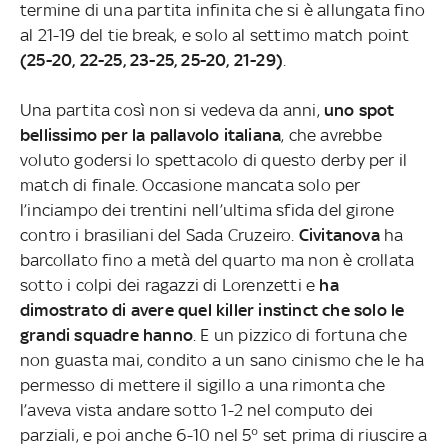
termine di una partita infinita che si è allungata fino
al 21-19 del tie break, e solo al settimo match point
(25-20, 22-25, 23-25, 25-20, 21-29)
.
Una partita così non si vedeva da anni,
uno spot
bellissimo per la pallavolo italiana
, che avrebbe
voluto godersi lo spettacolo di questo derby per il
match di finale. Occasione mancata solo per
l’inciampo dei trentini nell’ultima sfida del girone
contro i brasiliani del Sada Cruzeiro.
Civitanova
ha
barcollato fino a metà del quarto ma non è crollata
sotto i colpi dei ragazzi di Lorenzetti e
ha
dimostrato di avere quel killer instinct che solo le
grandi squadre hanno
. E un pizzico di fortuna che
non guasta mai, condito a un sano cinismo che le ha
permesso di mettere il sigillo a una rimonta che
l’aveva vista andare sotto 1-2 nel computo dei
parziali, e poi anche 6-10 nel 5° set prima di riuscire a