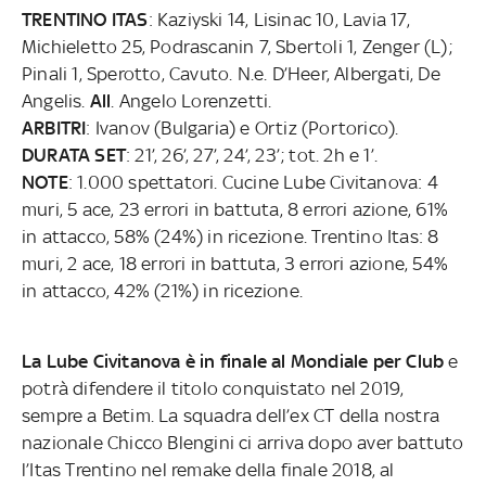
TRENTINO ITAS
: Kaziyski 14, Lisinac 10, Lavia 17,
Michieletto 25, Podrascanin 7, Sbertoli 1, Zenger (L);
Pinali 1, Sperotto, Cavuto. N.e. D’Heer, Albergati, De
Angelis.
All
. Angelo Lorenzetti.
ARBITRI
: Ivanov (Bulgaria) e Ortiz (Portorico).
DURATA SET
: 21’, 26’, 27’, 24’, 23’; tot. 2h e 1’.
NOTE
: 1.000 spettatori. Cucine Lube Civitanova: 4
muri, 5 ace, 23 errori in battuta, 8 errori azione, 61%
in attacco, 58% (24%) in ricezione. Trentino Itas: 8
muri, 2 ace, 18 errori in battuta, 3 errori azione, 54%
in attacco, 42% (21%) in ricezione.
La Lube Civitanova è in finale al Mondiale per Club
e
potrà difendere il titolo conquistato nel 2019,
sempre a Betim. La squadra dell’ex CT della nostra
nazionale Chicco Blengini ci arriva dopo aver battuto
l’Itas Trentino nel remake della finale 2018, al