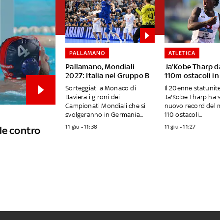
PALLAMANO
ATLETICA
Pallamano, Mondiali
Ja'Kobe Tharp d
2027: Italia nel Gruppo B
110m ostacoli in 
Sorteggiati a Monaco di
Il 20enne statunit
Baviera i gironi dei
Ja'Kobe Tharp ha st
Campionati Mondiali che si
nuovo record del 
svolgeranno in Germania...
110 ostacoli...
11 giu - 11:38
11 giu - 11:27
le contro