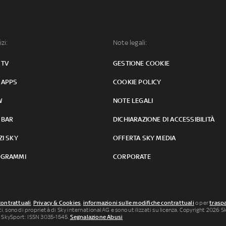
izi:
Note legali:
 TV
GESTIONE COOKIE
 APPS
COOKIE POLICY
W
NOTE LEGALI
 BAR
DICHIARAZIONE DI ACCESSIBILITÀ
ZI SKY
OFFERTA SKY MEDIA
GRAMMI
CORPORATE
contrattuali
,
Privacy & Cookies
,
informazioni sulle modifiche contrattuali
o per
traspa
uti, sono di proprietà di Sky international AG e sono utilizzati su licenza. Copyright 2026 Sky
 SkySport: ISSN 3035-1545.
Segnalazione Abusi