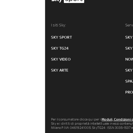
I siti Sky:
Serv
SKY SPORT
SKY
SKY TG24
SKY
SKY VIDEO
NO
SKY ARTE
SKY
SPA
PRO
Per il consumatore clicca qui per i
Moduli, Condizioni 
Sky e i diritti di proprietà intellettuale in essi conten
Milano P.IVA 04619241005. SkyTG24: ISSN 3035-1537 e