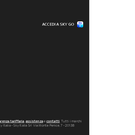
ACCEDI A SKY GO
renza tariffaria
,
assistenza
e
contatti
. Tutti i marchi
 Italia - Sky Italia Srl Via Monte Penice, 7 - 20138