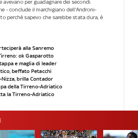
he avevano per guadagnare dei secondi.
me - conclude il marchigiano dell'Androni-
sito perchè sapevo che sarebbe stata dura, è
arteciperà alla Sanremo
 Tirreno: ok Gasparotto
tappa e maglia di leader
tico, beffato Petacchi
-Nizza, brilla Contador
pa della Tirreno-Adriatico
tta la Tirreno-Adriatico
E