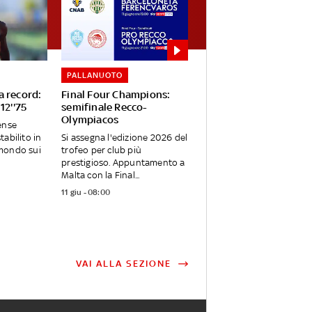
PALLANUOTO
a record:
Final Four Champions:
12''75
semifinale Recco-
Olympiacos
ense
abilito in
Si assegna l'edizione 2026 del
mondo sui
trofeo per club più
prestigioso. Appuntamento a
Malta con la Final...
11 giu - 08:00
VAI ALLA SEZIONE