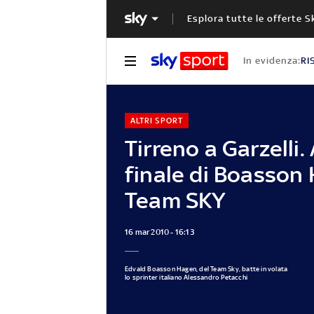
Esplora tutte le offerte S
In evidenza:
RI
ALTRI SPORT
Tirreno a Garzelli.
finale di Boasson
Team SKY
16 mar 2010 - 16:13
Edvald Boasson Hagen, del Team Sky, batte in volata
lo sprinter italiano Alessandro Petacchi