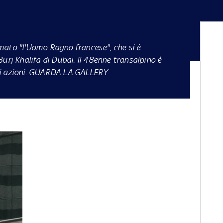
mato "l'Uomo Ragno francese", che si è
urj Khalifa di Dubai. Il 48enne transalpino è
di azioni. GUARDA LA GALLERY