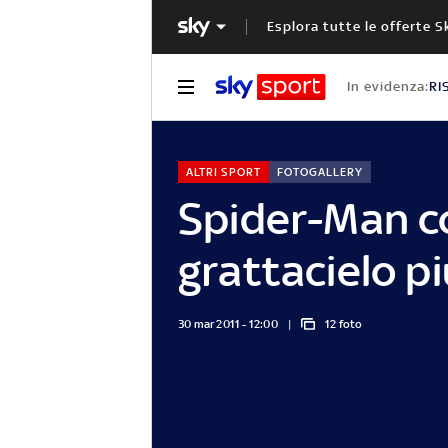
Esplora tutte le offerte S
In evidenza:
RI
ALTRI SPORT
FOTOGALLERY
Spider-Man co
grattacielo p
30 mar 2011 - 12:00
12 foto