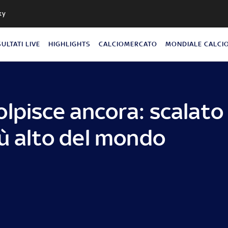
ky
SULTATI LIVE
HIGHLIGHTS
CALCIOMERCATO
MONDIALE CALCI
lpisce ancora: scalato 
iù alto del mondo