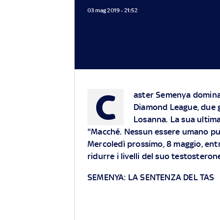
03 mag 2019 - 21:52
C
aster Semenya domina 
Diamond League, due gi
Losanna. La sua ultima
"Macché. Nessun essere umano può 
Mercoledì prossimo, 8 maggio, entr
ridurre i livelli del suo testoste
SEMENYA: LA SENTENZA DEL TAS