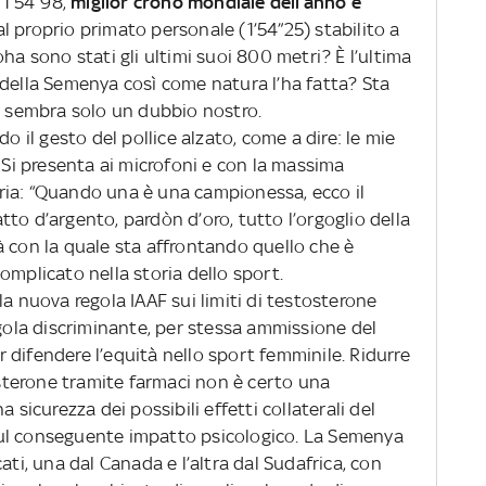
 1’54”98,
miglior crono mondiale dell’anno e
l proprio primato personale (1’54”25) stabilito a
ha sono stati gli ultimi suoi 800 metri? È l’ultima
 della Semenya così come natura l’ha fatta? Sta
ma sembra solo un dubbio nostro.
o il gesto del pollice alzato, come a dire: le mie
. Si presenta ai microfoni e con la massima
ria: “Quando una è una campionessa, ecco il
iatto d’argento, pardòn d’oro, tutto l’orgoglio della
à con la quale sta affrontando quello che è
omplicato nella storia dello sport.
la nuova regola IAAF sui limiti di testosterone
egola discriminante, per stessa ammissione del
difendere l’equità nello sport femminile. Ridurre
tosterone tramite farmaci non è certo una
 sicurezza dei possibili effetti collaterali del
ul conseguente impatto psicologico. La Semenya
ati, una dal Canada e l’altra dal Sudafrica, con