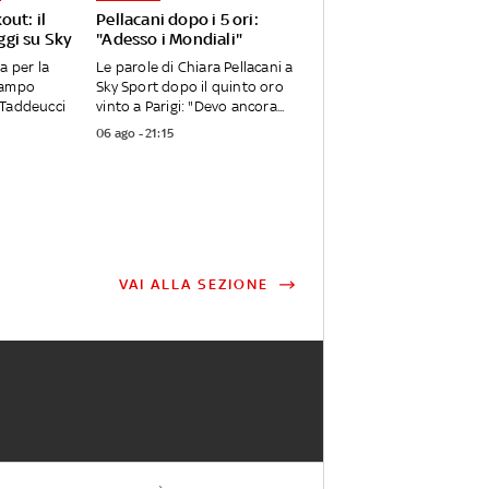
out: il
Pellacani dopo i 5 ori:
gi su Sky
"Adesso i Mondiali"
a per la
Le parole di Chiara Pellacani a
campo
Sky Sport dopo il quinto oro
 Taddeucci
vinto a Parigi: "Devo ancora...
06 ago - 21:15
VAI ALLA SEZIONE