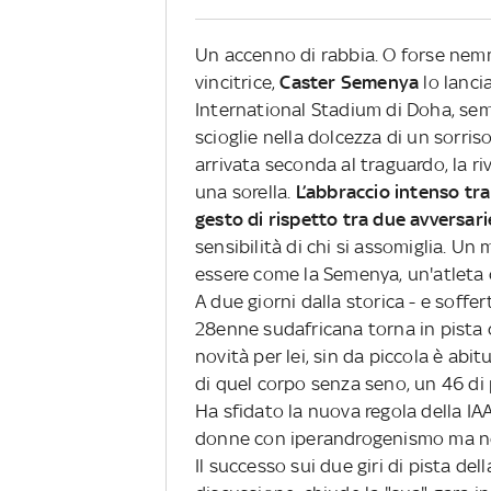
Un accenno di rabbia. O forse nemme
vincitrice,
Caster Semenya
lo lanci
International Stadium di Doha, sem
scioglie nella dolcezza di un sorris
arrivata seconda al traguardo, la r
una sorella.
L’abbraccio intenso tra
gesto di rispetto tra due avversari
sensibilità di chi si assomiglia. U
essere come la Semenya, un'atleta 
A due giorni dalla storica - e soffer
28enne sudafricana torna in pista 
novità per lei, sin da piccola è abit
di quel corpo senza seno, un 46 di 
Ha sfidato la nuova regola della IAAF
donne con iperandrogenismo ma non è
Il successo sui due giri di pista de