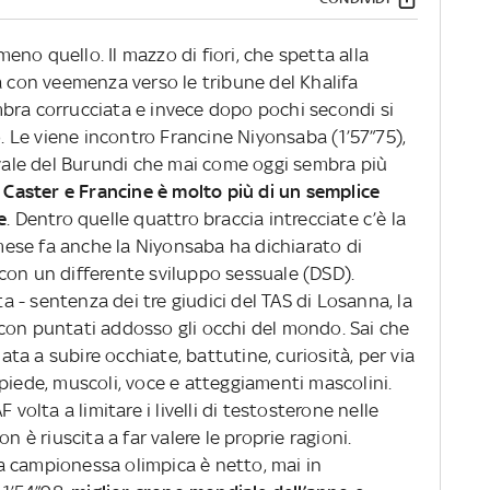
no quello. Il mazzo di fiori, che spetta alla
a con veemenza verso le tribune del Khalifa
bra corrucciata e invece dopo pochi secondi si
o. Le viene incontro Francine Niyonsaba (1’57”75),
ivale del Burundi che mai come oggi sembra più
 Caster e Francine è molto più di un semplice
e
. Dentro quelle quattro braccia intrecciate c’è la
n mese fa anche la Niyonsaba ha dichiarato di
con un differente sviluppo sessuale (DSD).
ta - sentenza dei tre giudici del TAS di Losanna, la
con puntati addosso gli occhi del mondo. Sai che
uata a subire occhiate, battutine, curiosità, per via
piede, muscoli, voce e atteggiamenti mascolini.
 volta a limitare i livelli di testosterone nelle
 riuscita a far valere le proprie ragioni.
lla campionessa olimpica è netto, mai in