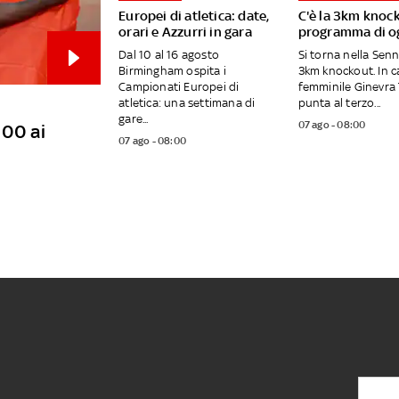
Europei di atletica: date,
C'è la 3km knock
orari e Azzurri in gara
programma di og
Dal 10 al 16 agosto
Si torna nella Senn
Birmingham ospita i
3km knockout. In 
Campionati Europei di
femminile Ginevra
atletica: una settimana di
punta al terzo...
gare...
07 ago - 08:00
100 ai
07 ago - 08:00