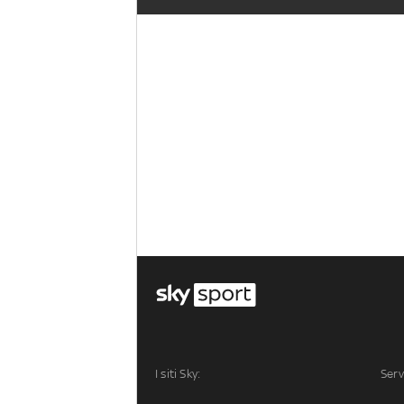
I siti Sky:
Serv