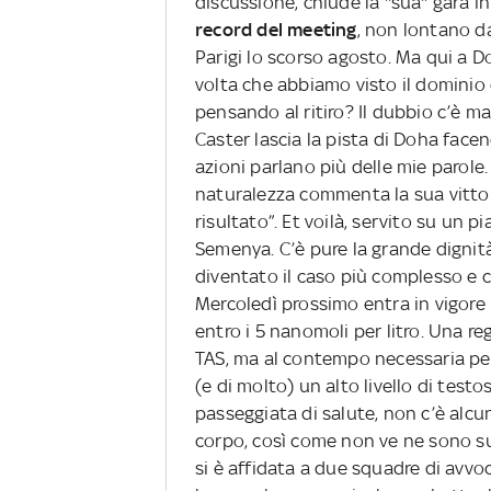
discussione, chiude la "sua" gara in
record del meeting
, non lontano da
Parigi lo scorso agosto. Ma qui a Do
volta che abbiamo visto il dominio
pensando al ritiro? Il dubbio c’è 
Caster lascia la pista di Doha facend
azioni parlano più delle mie parole
naturalezza commenta la sua vitto
risultato”. Et voilà, servito su un p
Semenya. C’è pure la grande dignit
diventato il caso più complesso e c
Mercoledì prossimo entra in vigore 
entro i 5 nanomoli per litro. Una r
TAS, ma al contempo necessaria per 
(e di molto) un alto livello di tes
passeggiata di salute, non c’è alcuna
corpo, così come non ve ne sono s
si è affidata a due squadre di avvoc