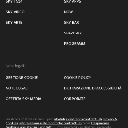
SKY TG24
SKY APPS
SKY VIDEO
NOW
SKY ARTE
SKY BAR
SPAZI SKY
PROGRAMMI
Note legali:
GESTIONE COOKIE
COOKIE POLICY
NOTE LEGALI
DICHIARAZIONE DI ACCESSIBILITÀ
OFFERTA SKY MEDIA
CORPORATE
Per il consumatore clicca qui per i
Moduli, Condizioni contrattuali
,
Privacy &
Cookies
,
informazioni sulle modifiche contrattuali
o per
trasparenza
tariffaria
,
assistenza
e
contatti
. Tutti i marchi Sky e i diritti di proprietà