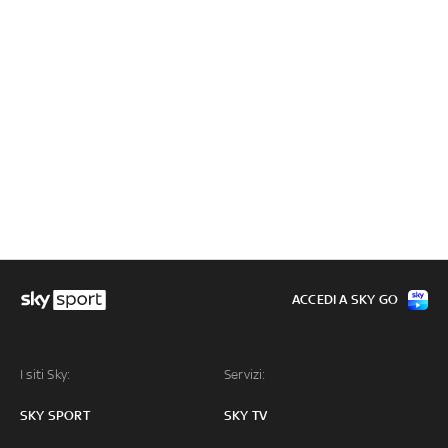
ACCEDI A SKY GO
I siti Sky:
Servizi:
SKY SPORT
SKY TV