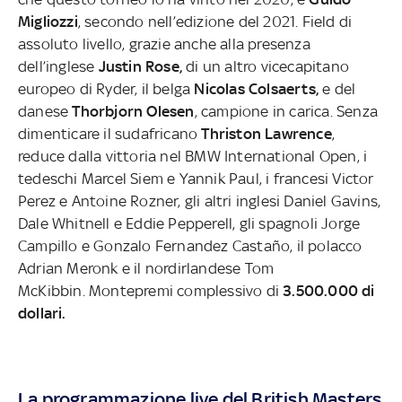
Migliozzi
, secondo nell’edizione del 2021. Field di
assoluto livello, grazie anche alla presenza
dell’inglese
Justin Rose,
di un altro vicecapitano
europeo di Ryder, il belga
Nicolas Colsaerts,
e del
danese
Thorbjorn Olesen
, campione in carica. Senza
dimenticare il sudafricano
Thriston Lawrence
,
reduce dalla vittoria nel BMW International Open, i
tedeschi Marcel Siem e Yannik Paul, i francesi Victor
Perez e Antoine Rozner, gli altri inglesi Daniel Gavins,
Dale Whitnell e Eddie Pepperell, gli spagnoli Jorge
Campillo e Gonzalo Fernandez Castaño, il polacco
Adrian Meronk e il nordirlandese Tom
McKibbin.
Montepremi complessivo di
3.500.000 di
dollari.
La programmazione live del British Masters