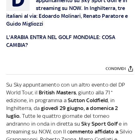
appuntamento su Sky Sport Golf e in
streaming su NOW. In Inghilterra, tre
italiani al via: Edoardo Molinari, Renato Paratore e
Guido Migliozzi
L'ARABIA ENTRA NEL GOLF MONDIALE: COSA
CAMBIA?
CONDIVIDI
Su Sky appuntamento con un altro evento del DP
World Tour, il
British Masters
, giunto alla 71^
edizione, in programma a
Sutton Coldfield
, in
Inghilterra, da
giovedì 29 giugno, a domenica 2
luglio.
Tutte le quattro giornate del torneo
andranno in onda in diretta su
Sky Sport Golf
e in
streaming su NOW, con Il c
ommento affidato a
Silvio
Grappasonni, Roberto Zappa, Marco Cogliati e