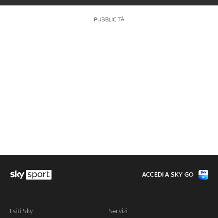
PUBBLICITÀ
ACCEDI A SKY GO
I siti Sky:
Servizi: