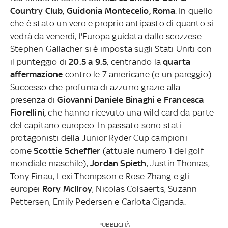
Country Club, Guidonia Montecelio, Roma
. In quello
che è stato un vero e proprio antipasto di quanto si
vedrà da venerdì, l'Europa guidata dallo scozzese
Stephen Gallacher si è imposta sugli Stati Uniti con
il punteggio di
20.5 a 9.5
, centrando la
quarta
affermazione
contro le 7 americane (e un pareggio).
Successo che profuma di azzurro grazie alla
presenza di
Giovanni Daniele Binaghi e Francesca
Fiorellini,
che hanno ricevuto una wild card da parte
del capitano europeo. In passato sono stati
protagonisti della Junior Ryder Cup campioni
come
Scottie Scheffler
(attuale numero 1 del golf
mondiale maschile),
Jordan Spieth
, Justin Thomas,
Tony Finau, Lexi Thompson e Rose Zhang e gli
europei
Rory McIlroy
, Nicolas Colsaerts, Suzann
Pettersen, Emily Pedersen e Carlota Ciganda.
PUBBLICITÀ