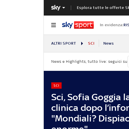
Esplora tutte le offerte S
In evidenza:
RI
ALTRI SPORT
SCI
News
News e Highlights, tutto live: seguici su
SCI
Sci, Sofia Goggia l
clinica dopo l’info
"Mondiali? Dispia
enorme"