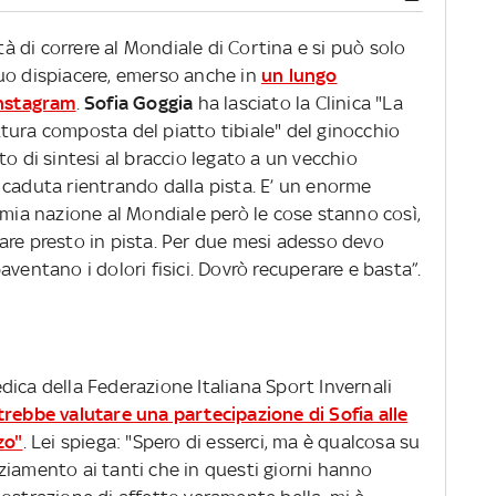
ità di correre al Mondiale di Cortina e si può solo
uo dispiacere, emerso anche in
un lungo
Instagram
.
Sofia Goggia
ha lasciato la Clinica "La
tura composta del piatto tibiale" del ginocchio
to di sintesi al braccio legato a un vecchio
 caduta rientrando dalla pista. E’ un enorme
 mia nazione al Mondiale però le cose stanno così,
are presto in pista. Per due mesi adesso devo
ventano i dolori fisici. Dovrò recuperare e basta”.
ica della Federazione Italiana Sport Invernali
trebbe valutare una partecipazione di Sofia alle
zo"
. Lei spiega: "Spero di esserci, ma è qualcosa su
graziamento ai tanti che in questi giorni hanno