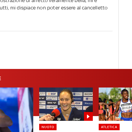
ostrazione di affetto veramente bella, mi è
 tutti, mi dispiace non poter essere al cancelletto
E
NUOTO
ATLETICA