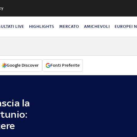
ky
SULTATI LIVE
HIGHLIGHTS
MERCATO
AMICHEVOLI
EUROPEI 
Google Discover
Fonti Preferite
ascia la
rtunio:
cere