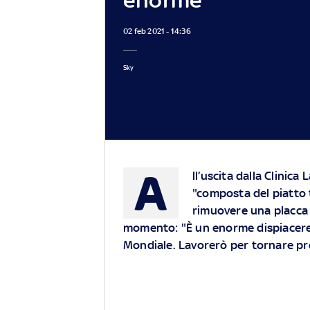
02 feb 2021 - 14:36
Sky
A
ll’uscita dalla Clinic
"composta del piatto 
rimuovere una placca a
momento: "È un enorme dispiacere 
Mondiale. Lavorerò per tornare pre