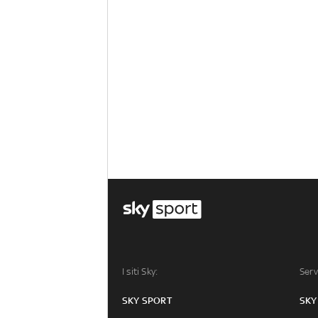
I siti Sky:
Serv
SKY SPORT
SKY