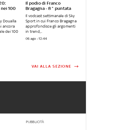
20:
Il podio di Franco
e nei 100
Bragagna - 8^ puntata
Il vodcast settimanale di Sky
ly Doualla
Sport in cui Franco Bragagna
ni ancora
approfondisce gli argomenti
ale dei 100
in trend,...
06 ago - 12:44
VAI ALLA SEZIONE
PUBBLICITÀ