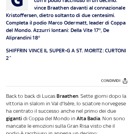
con il podio racchiuso in un decimo:
vince Braathen davanti al connazionale
Kristoffersen, dietro soltanto di due centesimi.
Completa il podio Marco Odermatt, leader di Coppa
del Mondo. Azzurri lontani: Della Vite 17°, De
Aliprandini 18°
SHIFFRIN VINCE IL SUPER-G A ST. MORITZ: CURTONI
2^
CONDIVIDI
Back to back di Lucas
Braathen
. Sette giorni dopo la
vittoria in slalom in Val d'Isère, lo sciatore norvegese
ha centrato il successo anche nel primo dei due
giganti
di Coppa del Mondo in
Alta Badia
. Non sono
mancate le emozioni sulla Gran Risa visto che il
podio è racchiuso in appena un decimo: