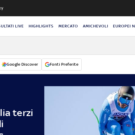
ky
SULTATI LIVE
HIGHLIGHTS
MERCATO
AMICHEVOLI
EUROPEI 
Google Discover
Fonti Preferite
ia terzi
i
s