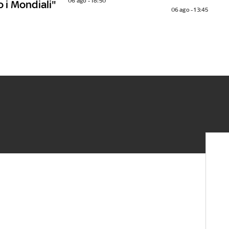
06 ago - 18:50
o i Mondiali"
06 ago - 13:45