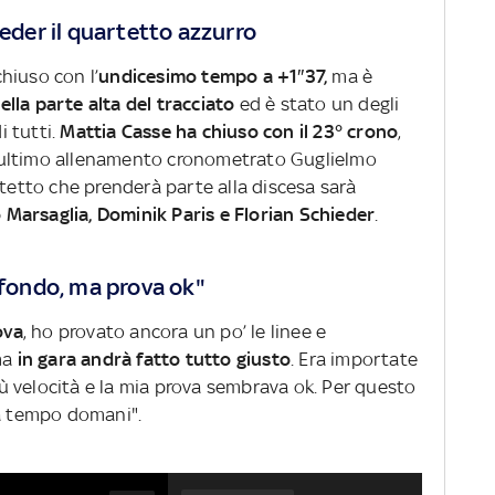
ieder il quartetto azzurro
chiuso con l’
undicesimo tempo a +1″37,
ma è
nella parte alta del tracciato
ed è stato un degli
i tutti.
Mattia Casse ha chiuso con il 23° crono
,
’ultimo allenamento cronometrato Guglielmo
rtetto che prenderà parte alla discesa sarà
 Marsaglia, Dominik Paris e Florian Schieder
.
 fondo, ma prova ok"
ova
, ho provato ancora un po’ le linee e
ma
in gara andrà fatto tutto giusto
. Era importate
più velocità e la mia prova sembrava ok. Per questo
à tempo domani".