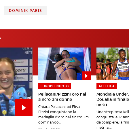
DOMINIK PARIS
E
EUROPEI NUOTO
ATLETICA
Pellacani/Pizzini oro nel
Mondiale Under
sincro 3m donne
Doualla in final
metri
Chiara Pellacani ed Elisa
Pizzini conquistano la
Una strepitosa Kel
medaglia d'oro nel sincro 3m,
conquista, a 17 an
dominando...
da compiere, la fin
metri ai...