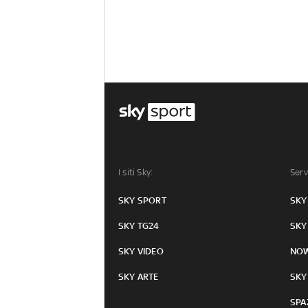
I siti Sky:
Serv
SKY SPORT
SKY
SKY TG24
SKY
SKY VIDEO
NO
SKY ARTE
SKY
SPA