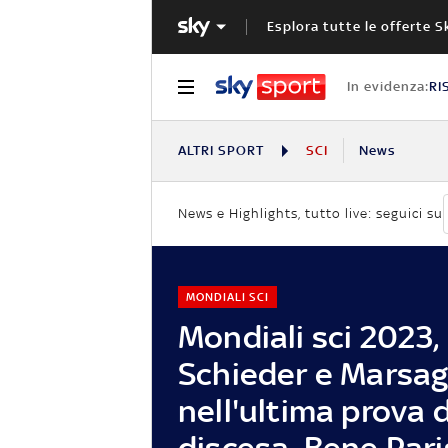
Esplora tutte le offerte S
In evidenza:
RI
ALTRI SPORT
SCI
News
News e Highlights, tutto live: seguici su
MONDIALI SCI
Mondiali sci 2023,
Schieder e Marsagl
nell'ultima prova d
discesa. Bene Pari