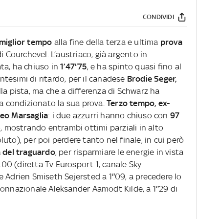
CONDIVIDI
miglior tempo
alla fine della terza e ultima
prova
di Courchevel. L’austriaco, già argento in
ta, ha chiuso in
1’47″75
, e ha spinto quasi fino al
tesimi di ritardo, per il canadese
Brodie Seger,
la pista, ma che a differenza di Schwarz ha
ha condizionato la sua prova.
Terzo tempo, ex-
teo Marsaglia
: i due azzurri hanno chiuso con
97
o, mostrando entrambi ottimi parziali in alto
oluto), per poi perdere tanto nel finale, in cui però
a del traguardo
, per risparmiare le energie in vista
1.00 (diretta Tv Eurosport 1, canale Sky
e Adrien Smiseth Sejersted a 1″09, a precedere lo
connazionale Aleksander Aamodt Kilde, a 1″29 di