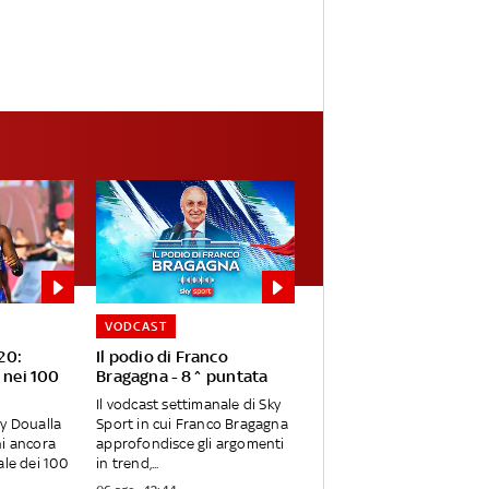
VODCAST
20:
Il podio di Franco
e nei 100
Bragagna - 8^ puntata
Il vodcast settimanale di Sky
ly Doualla
Sport in cui Franco Bragagna
ni ancora
approfondisce gli argomenti
ale dei 100
in trend,...