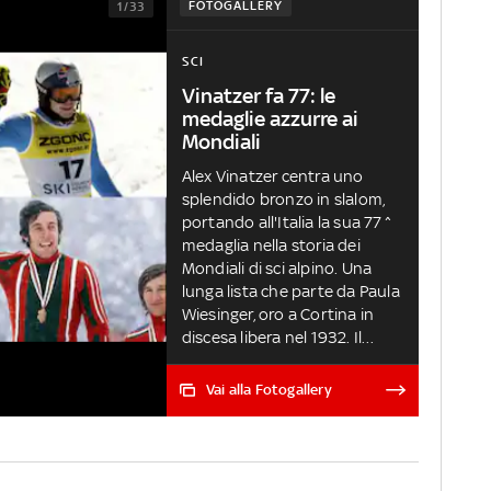
FOTOGALLERY
1/33
SCI
Vinatzer fa 77: le
medaglie azzurre ai
Mondiali
Alex Vinatzer centra uno
splendido bronzo in slalom,
portando all'Italia la sua 77^
medaglia nella storia dei
Mondiali di sci alpino. Una
lunga lista che parte da Paula
Wiesinger, oro a Cortina in
discesa libera nel 1932. Il
record di medaglie
appartiene a Gustav Thoeni
Vai alla Fotogallery
con 4 ori, un argento e un
bronzo VINATZER BRONZO IN
SLALOM