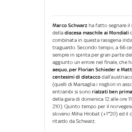
Marco Schwarz
ha fatto segnare il
della
discesa maschile ai Mondiali
combinata in questa rassgena irida
traguardo. Secondo tempo, a 66 cen
sempre in spinta per gran parte del
aggiunto un errore nel finale, che 
aequo, per Florian Schieder e Mat
centesimi di distacco
dall’austriac
(quelli di Marsaglia i migliori in ass
entrambi si sono
rialzati ben prim
della gara di domenica 12 alle ore 1
210). Quinto tempo per il norveges
sloveno Miha Hrobat (+1″20) ed il 
ritardo da Schwarz.