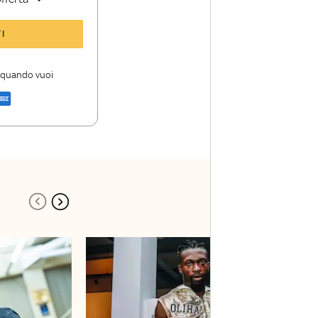
y Sport Insider
I
 storie
i firme di Sky
i quando vuoi
a di Sky Sport