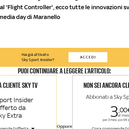
al 'Flight Controller', ecco tutte le innovazioni s
 media day di Maranello
Hai già attivato
ACCEDI
Sky Sport Insider?
PUOI CONTINUARE A LEGGERE L'ARTICOLO:
IÀ CLIENTE SKY TV
NON SEI ANCORA CL
Abbonati a Sky Sp
port Insider
3
offerto da
00
ky Extra
al mes
per 3 mesi, poi 6€ 
Oppure
rende l'offerta
Cosa comprende l'o