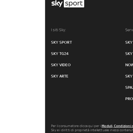
I siti Sky:
Serv
SKY SPORT
SKY
SKY TG24
SKY
SKY VIDEO
NO
SKY ARTE
SKY
SPA
PRO
Per il consumatore clicca qui per i
Moduli, Condizioni 
Sky e i diritti di proprietà intellettuale in essi conten