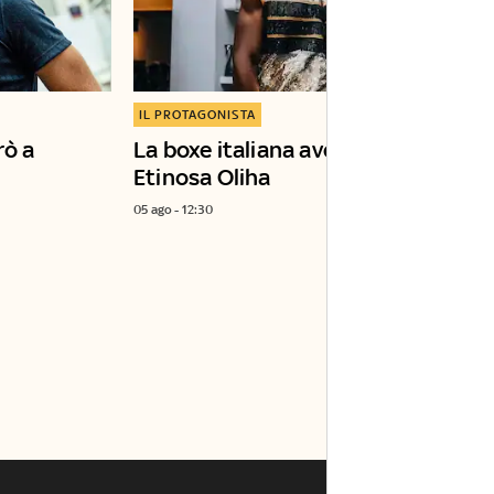
IL PROTAGONISTA
rò a
La boxe italiana aveva bisogno di
Etinosa Oliha
05 ago - 12:30