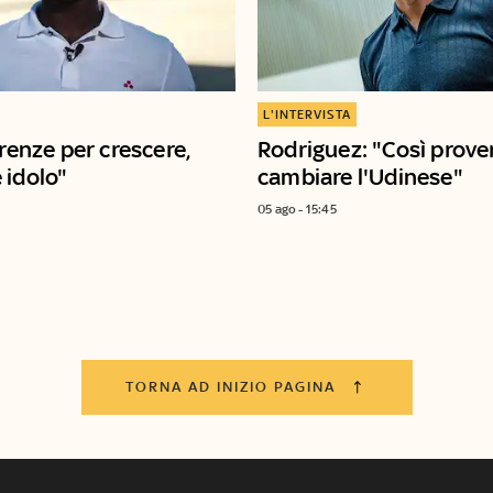
L'INTERVISTA
irenze per crescere,
Rodriguez: "Così prove
 idolo"
cambiare l'Udinese"
05 ago - 15:45
TORNA AD INIZIO PAGINA