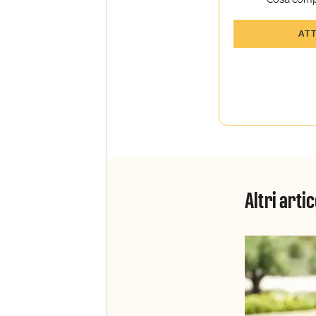
Tutti gli art
AT
Sky TG24 In
Opinioni, r
raccontate 
Sport e Sky
La newslett
Insider e S
Altri artic