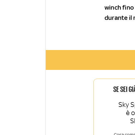
winch fino 
durante il
SE SEI G
Sky S
è 
S
Cosa comp