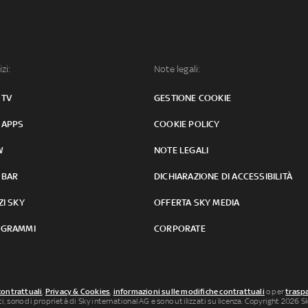
izi:
Note legali:
 TV
GESTIONE COOKIE
 APPS
COOKIE POLICY
W
NOTE LEGALI
 BAR
DICHIARAZIONE DI ACCESSIBILITÀ
ZI SKY
OFFERTA SKY MEDIA
GRAMMI
CORPORATE
contrattuali
,
Privacy & Cookies
,
informazioni sulle modifiche contrattuali
o per
traspa
uti, sono di proprietà di Sky international AG e sono utilizzati su licenza. Copyright 2026 Sky