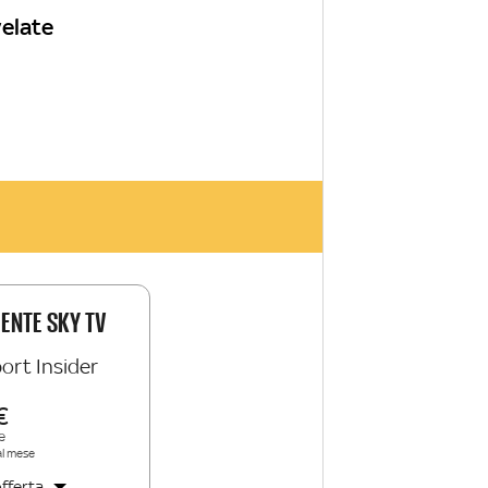
velate
IENTE SKY TV
ort Insider
e
al mese
fferta