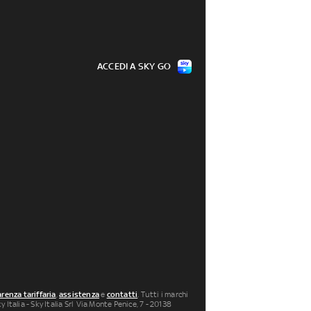
ACCEDI A SKY GO
renza tariffaria
,
assistenza
e
contatti
. Tutti i marchi
 Italia - Sky Italia Srl Via Monte Penice, 7 - 20138