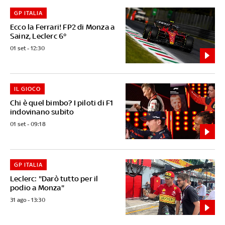
GP ITALIA
Ecco la Ferrari! FP2 di Monza a
Sainz, Leclerc 6°
01 set - 12:30
IL GIOCO
Chi è quel bimbo? I piloti di F1
indovinano subito
01 set - 09:18
GP ITALIA
Leclerc: "Darò tutto per il
podio a Monza"
31 ago - 13:30