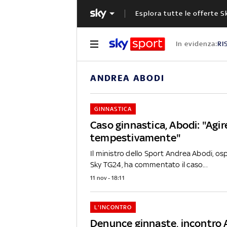
Esplora tutte le offerte S
In evidenza:
RI
ANDREA ABODI
GINNASTICA
Caso ginnastica, Abodi: "Agir
tempestivamente"
Il ministro dello Sport Andrea Abodi, osp
Sky TG24, ha commentato il caso...
11 nov - 18:11
L'INCONTRO
Denunce ginnaste, incontro 