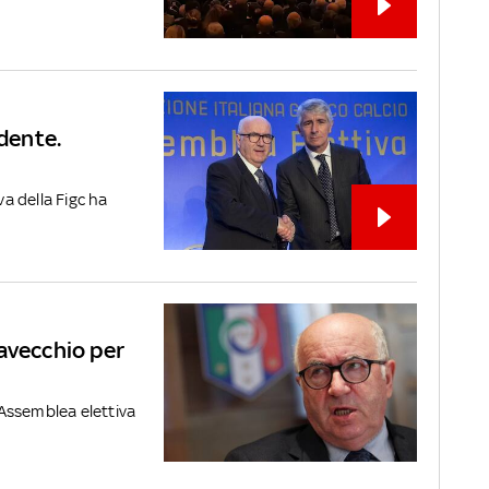
idente.
va della Figc ha
avecchio per
l’Assemblea elettiva