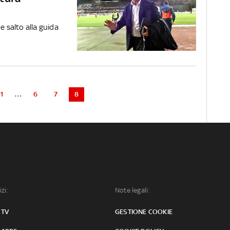
e salto alla guida
1
...
6
7
8
izi:
Note legali:
 TV
GESTIONE COOKIE