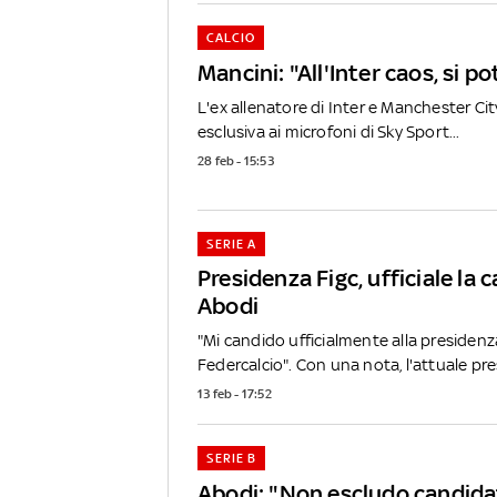
CALCIO
Mancini: "All'Inter caos, si p
L'ex allenatore di Inter e Manchester Cit
esclusiva ai microfoni di Sky Sport...
28 feb - 15:53
SERIE A
Presidenza Figc, ufficiale la 
Abodi
"Mi candido ufficialmente alla presidenz
Federcalcio". Con una nota, l'attuale pre
13 feb - 17:52
SERIE B
Abodi: "Non escludo candid