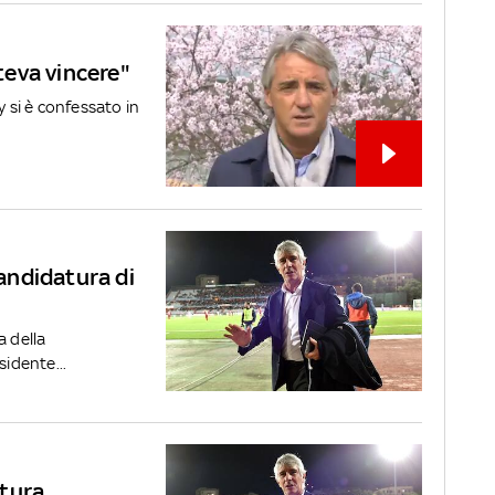
oteva vincere"
y si è confessato in
candidatura di
a della
sidente...
atura