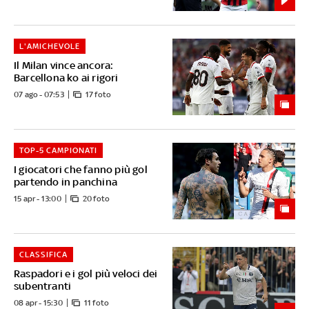
L'AMICHEVOLE
Il Milan vince ancora:
Barcellona ko ai rigori
07 ago - 07:53
17 foto
TOP-5 CAMPIONATI
I giocatori che fanno più gol
partendo in panchina
15 apr - 13:00
20 foto
CLASSIFICA
Raspadori e i gol più veloci dei
subentranti
08 apr - 15:30
11 foto