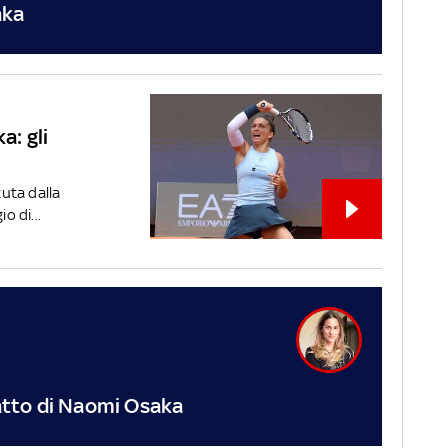
aka
a: gli
tuta dalla
 di...
catto di Naomi Osaka