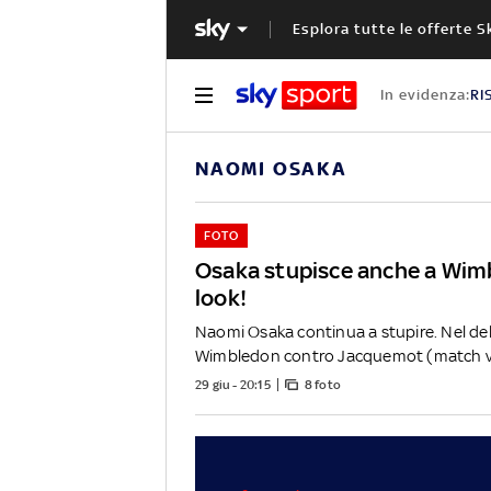
Esplora tutte le offerte S
In evidenza:
RI
NAOMI OSAKA
FOTO
Osaka stupisce anche a Wim
look!
Naomi Osaka continua a stupire. Nel de
Wimbledon contro Jacquemot (match vin
29 giu - 20:15
8 foto