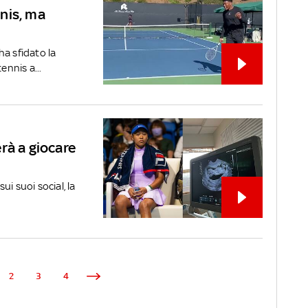
nis, ma
ha sfidato la
nnis a...
rà a giocare
i suoi social, la
2
3
4