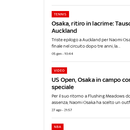
TENNIS
Osaka, ritiro in lacrime: Taus
Auckland
Triste epilogo a Auckland per Naomi Osa
finale nel circuito dopo tre anni, la...
05 gen - 10:44
VIDEO
US Open, Osaka in campo con
speciale
Per il suo ritorno a Flushing Meadows 
assenza, Naomi Osaka ha scelto un outfit
27 ago - 21:57
NBA