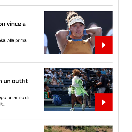
on vince a
ka. Alla prima
 un outfit
dopo un anno di
...