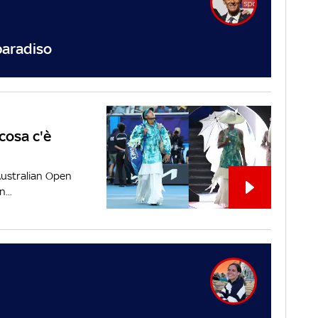
 paradiso
cosa c'è
Australian Open
...