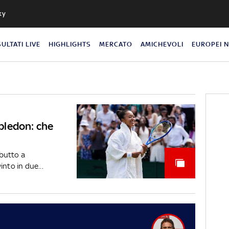
ky
SULTATI LIVE
HIGHLIGHTS
MERCATO
AMICHEVOLI
EUROPEI 
bledon: che
butto a
to in due...