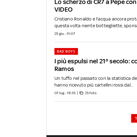
Lo scherzo di CR7 a Pepe con 
VIDEO
Cristiano Ronaldo e l'acqua ancora prot
questa volta niente bottiegliette, sponso
25 giu - 11:07
BAD BOYS
I più espulsi nel 21° secolo:
Ramos
Un tuffo nel passato con la statistica de
hanno ricevuto più cartellini rossi dal...
07 lug - 19:35
25 foto