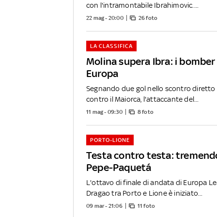
con l'intramontabile Ibrahimovic....
22 mag - 20:00
26 foto
LA CLASSIFICA
Molina supera Ibra: i bomber 
Europa
Segnando due gol nello scontro diretto 
contro il Maiorca, l'attaccante del...
11 mag - 09:30
8 foto
PORTO-LIONE
Testa contro testa: tremend
Pepe-Paquetá
L'ottavo di finale di andata di Europa L
Dragao tra Porto e Lione è iniziato...
09 mar - 21:06
11 foto