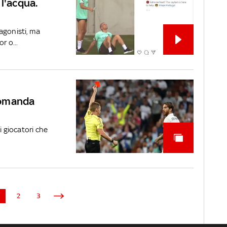
l'acqua.
agonisti, ma
r o...
 comanda
i giocatori che
1
2
3