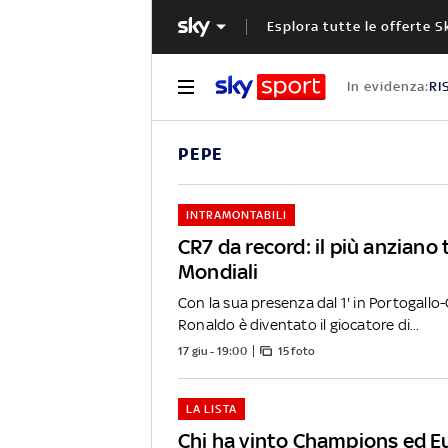
Esplora tutte le offerte S
In evidenza:
RI
PEPE
INTRAMONTABILI
CR7 da record: il più anziano t
Mondiali
Con la sua presenza dal 1' in Portogallo
Ronaldo è diventato il giocatore di...
17 giu - 19:00
15 foto
LA LISTA
Chi ha vinto Champions ed Eu