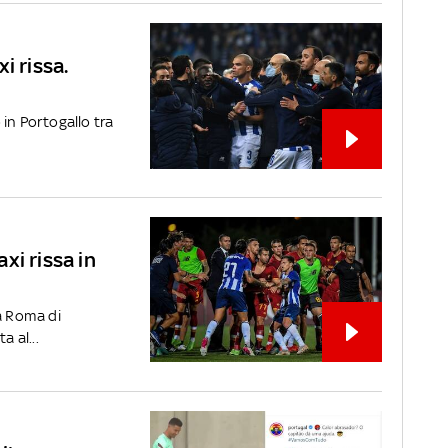
i rissa.
in Portogallo tra
xi rissa in
la Roma di
a al...