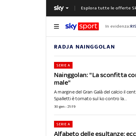
Esplora tutte le offerte S
In evidenza:
RI
RADJA NAINGGOLAN
SERIE A
Nainggolan: "La sconfitta co
male"
A margine del Gran Galà del calcio il cen
Spalletti è tornato sul ko contro la...
30 gen - 21:19
SERIE A
Alfabeto delle esultanze: ec