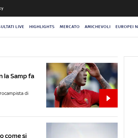
ky
SULTATI LIVE
HIGHLIGHTS
MERCATO
AMICHEVOLI
EUROPEI 
n la Samp fa
trocampista di
co come si