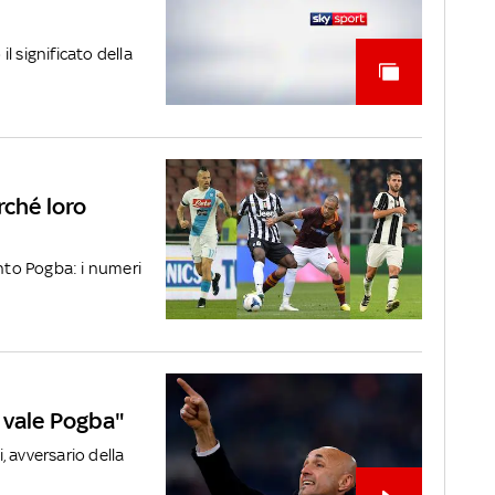
l significato della
rché loro
anto Pogba: i numeri
 vale Pogba"
i, avversario della