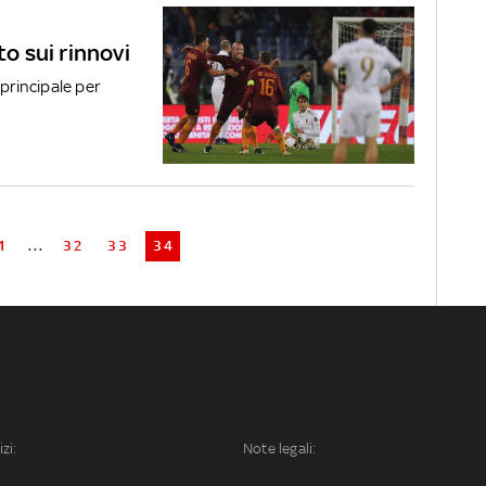
to sui rinnovi
principale per
1
...
32
33
34
izi:
Note legali: