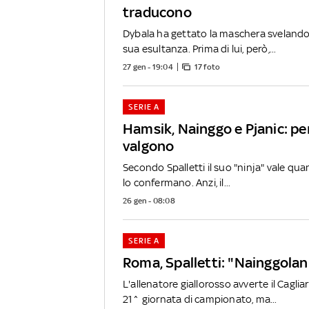
traducono
Dybala ha gettato la maschera svelando i
sua esultanza. Prima di lui, però,...
27 gen - 19:04
17 foto
SERIE A
Hamsik, Nainggo e Pjanic: pe
valgono
Secondo Spalletti il suo "ninja" vale qu
lo confermano. Anzi, il...
26 gen - 08:08
SERIE A
Roma, Spalletti: "Nainggolan
L'allenatore giallorosso avverte il Cagliar
21^ giornata di campionato, ma...