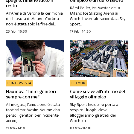
spegne, rimane tutto il
olimpico è un duro lavoro
resto
Rémi Boller, Ice Master della
All’Arena di Verona la cerimonia
Milano Ice Skating Arena ai
di chiusura di Milano-Cortina
Giochi Invernali, racconta a Sky
non è stata solo la fine dei...
Sport...
23 feb - 16:30
17 feb - 14:30
L'INTERVISTA
IL TOUR
Naumov: "I miei genitori
Come si vive all'interno del
sempre con me"
villaggio olimpico
A fine gara, l’emozione è stata
Sky Sport Insider vi porta a
tantissima: Maxim Naumov ha
scopire i luoghi dove
perso i genitori per incidente
alloggeranno gli atleti dei
aereo,...
Giochi di...
11 feb - 14:30
03 feb - 16:30