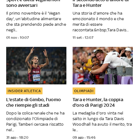
sono avversari
Tara e Hunter
Il primo novembre è il 'Vegan
Una storia d'amore che ha
day', un'abitudine alimentare
emozionato il mondo e che
che sta prendendo piede anche
merita di essere
negli...
raccontata:&nbsp;Tara Davis...
01 nov - 10:07
11 set - 12:07
INSIDER ATLETICA
OLIMPIADI
L'estate di Gimbo, l'uomo
Tara e Hunter, la coppia
che riempie gli stadi
d'oro di Parigi 2024
Dopo la colica renale che ne ha
La medaglia d'oro vinta nel
condizionato l'Olimpiade di
salto in lungo da Tara Davis
Parigi, Tamberi cercava riscatto
Woodhall ha avuto il merito, tra
nel...
le...
31 ago - 18:20
09 ago - 15:46