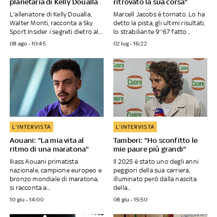
planetaria di Kelly Doualla
ritrovato la sua corsa"
L'allenatore di Kelly Doualla,
Marcell Jacobs è tornato. Lo ha
Walter Monti, racconta a Sky
detto la pista, gli ultimi risultati,
Sport Insider i segreti dietro al...
lo strabiliante 9''67 fatto...
08 ago - 10:45
02 lug - 16:22
L'INTERVISTA
L'INTERVISTA
Aouani: "La mia vita al
Tamberi: "Ho sconfitto le
ritmo di una maratona"
mie paure più grandi"
Iliass Aouani primatista
Il 2025 è stato uno degli anni
nazionale, campione europeo e
peggiori della sua carriera,
bronzo mondiale di maratona,
illuminato però dalla nascita
si racconta a...
della...
10 giu - 14:00
08 giu - 15:50