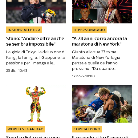
INSIDER ATLETICA
IL PERSONAGGIO
Stano: "Andare oltre anche
"A 74 anni corro ancora la
se sembra impossibile"
maratona di New York"
La gioia di Tokyo, la delusione di
Giunto alla sua 37esima
Parigi, la famiglia, il Giappone, la
Maratona di New York, già
passione per i manga e le...
pensa a quella dell'anno
prossimo: "Da quando...
23 dic - 10:43
17 nov - 10:00
WORLD VEGAN DAY
COPPIA D'ORO
Sport e dieta vegana non
Il secondo atto d'amore di