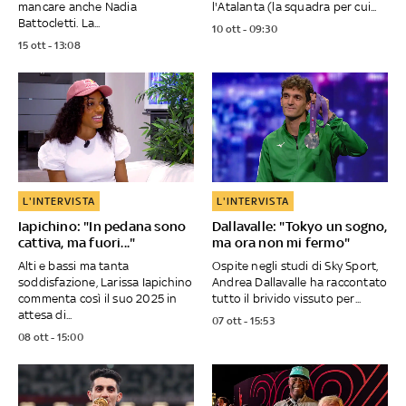
mancare anche Nadia
l'Atalanta (la squadra per cui...
Battocletti. La...
10 ott - 09:30
15 ott - 13:08
L'INTERVISTA
L'INTERVISTA
Iapichino: "In pedana sono
Dallavalle: "Tokyo un sogno,
cattiva, ma fuori..."
ma ora non mi fermo"
Alti e bassi ma tanta
Ospite negli studi di Sky Sport,
soddisfazione, Larissa Iapichino
Andrea Dallavalle ha raccontato
commenta così il suo 2025 in
tutto il brivido vissuto per...
attesa di...
07 ott - 15:53
08 ott - 15:00