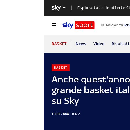
Esplora tutte le offerte S
In evidenza:
RI
BASKET
News
Video
Risultati
BASKET
Anche quest'anno 
grande basket ital
su Sky
11 ott 2008 - 10:22