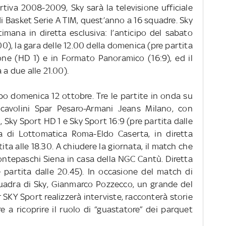
tiva 2008-2009, Sky sarà la televisione ufficiale
i Basket Serie A TIM, quest’anno a 16 squadre.
Sky
imana in diretta esclusiva
: l’anticipo del sabato
.00), la gara delle 12.00 della domenica (pre partita
ione (HD 1) e in Formato Panoramico (16:9), ed il
 a due alle 21.00).
mpo domenica 12 ottobre. Tre le partite in onda su
cavolini Spar Pesaro-Armani Jeans Milano, con
2, Sky Sport HD 1 e Sky Sport 16:9 (pre partita dalle
ta di Lottomatica Roma-Eldo Caserta, in diretta
ita alle 18.30.
A chiudere la giornata, il match che
ontepaschi Siena in casa della NGC Cantù. Diretta
 partita dalle 20.45).
In occasione del match di
squadra di Sky, Gianmarco Pozzecco,
un grande del
 SKY Sport realizzerà interviste, racconterà storie
tre a ricoprire il ruolo di “guastatore” dei parquet