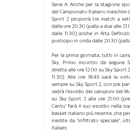
Serie A.
Anche per la stagione spor
del Campionato Italiano maschile d
Sport 2 proporrà tre match a sett
dalle ore 20.30 (palla a due alle 21
dalle 11.30) anche in Alta Definiz
posticipo in onda dalle 20.30 (palla
Per la prima giornata, tutti in ca
Sky.
Primo incontro da seguire S
diretta alle ore 12.00 su Sky Sport 
11.30).
Alle ore 18.45 sarà la vol
sempre su Sky Sport 2, con pre part
vedrà l’esordio dei campioni del M
su Sky Sport 2 alle ore 21.00 (pre
Cantu’ farà il suo esordio nella 
basket italiano più recente,
che per
inedite da “infiltrato speciale”, ol
italiani.