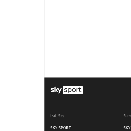
I siti Sky:
Serv
SKY SPORT
SKY