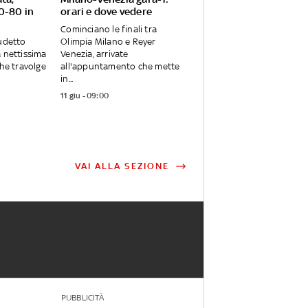
0-80 in
orari e dove vedere
Cominciano le finali tra
cudetto
Olimpia Milano e Reyer
a nettissima
Venezia, arrivate
che travolge
all'appuntamento che mette
in...
11 giu - 09:00
VAI ALLA SEZIONE
PUBBLICITÀ