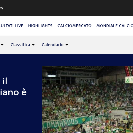
ky
SULTATI LIVE
HIGHLIGHTS
CALCIOMERCATO
MONDIALE CALCI
Classifica
Calendario
il
iano è