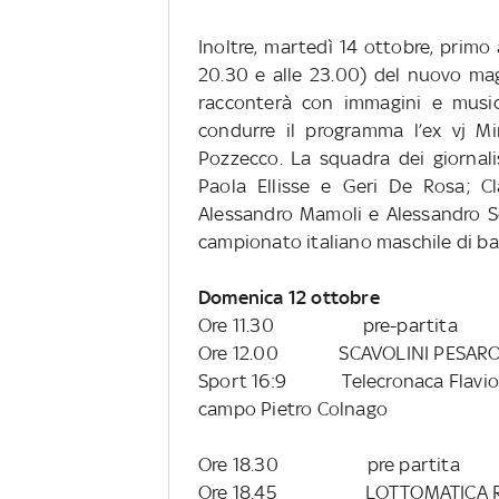
Inoltre, martedì 14 ottobre, prim
20.30 e alle 23.00) del nuovo ma
racconterà con immagini e music
condurre il programma l’ex vj Mi
Pozzecco.
La squadra dei giornali
Paola Ellisse e Geri De Rosa; Cla
Alessandro Mamoli e Alessandro S
campionato italiano maschile di bask
Domenica 12 ottobre
Ore 11.30
pre-partita
Ore 12.00
SCAVOLINI PESAR
Sport 16:9
Telecronaca Flavio Tr
campo Pietro Colnago
Ore 18.30
pre partita
Ore 18.45
LOTTOMATICA 