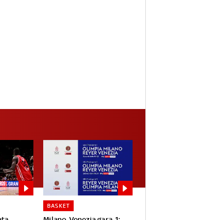
BASKET
ta,
Milano-Venezia gara-1: