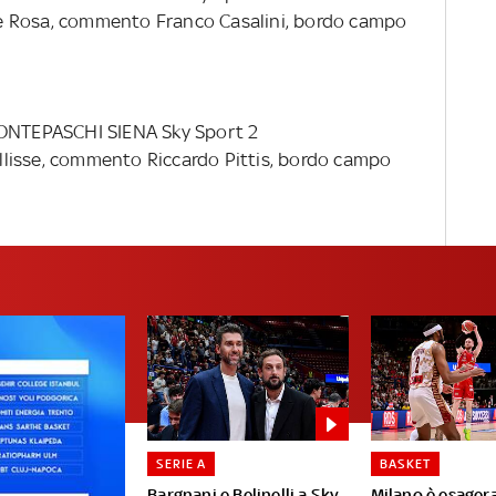
e Rosa, commento Franco Casalini, bordo campo
NTEPASCHI SIENA
Sky Sport 2
llisse, commento Riccardo Pittis, bordo campo
SERIE A
BASKET
Bargnani e Belinelli a Sky
Milano è esagera